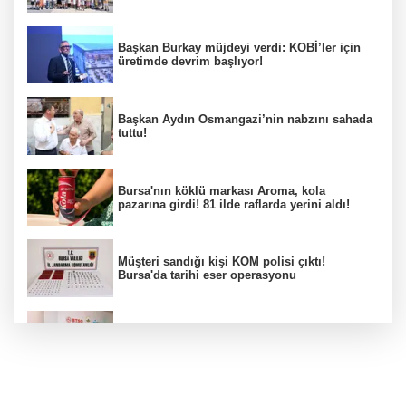
Başkan Burkay müjdeyi verdi: KOBİ’ler için
üretimde devrim başlıyor!
Başkan Aydın Osmangazi’nin nabzını sahada
tuttu!
Bursa'nın köklü markası Aroma, kola
pazarına girdi! 81 ilde raflarda yerini aldı!
Müşteri sandığı kişi KOM polisi çıktı!
Bursa'da tarihi eser operasyonu
Osmangazi’de iş arayanlara destek!
Yıldırım Belediyesi'nden uluslararası