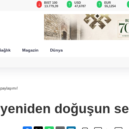
GAU/TRY
BIST 100
USD
EUR
6.660,55
13.779,39
47,6787
55,1254
Sağlık
Magazin
Dünya
paylaşımı!
 yeniden doğuşun s