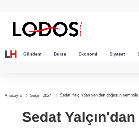
GEL
TND
BGN
VND
49
18,2677
16,3788
27,9743
0,0018
Gündem
Bursa
Ekonomi
Siyaset
Sedat Yalçın'dan yeniden doğuşun sembolü 
Anasayfa
Seçim 2024
Sedat Yalçın'dan