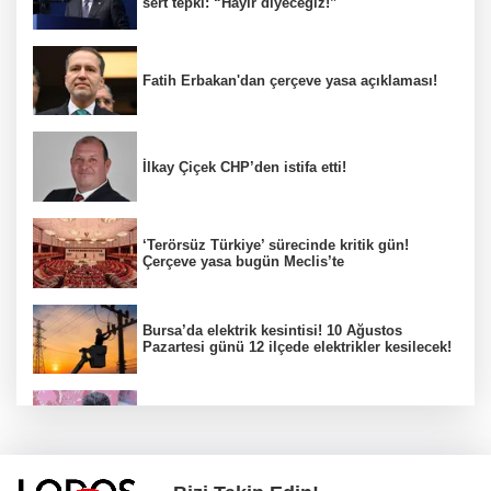
sert tepki: “Hayır diyeceğiz!”
Fatih Erbakan'dan çerçeve yasa açıklaması!
İlkay Çiçek CHP’den istifa etti!
‘Terörsüz Türkiye’ sürecinde kritik gün!
Çerçeve yasa bugün Meclis’te
Bursa’da elektrik kesintisi! 10 Ağustos
Pazartesi günü 12 ilçede elektrikler kesilecek!
Cansever 59 yaşında hayatını kaybetti!
Vasiyeti ortaya çıktı!