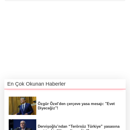
En Çok Okunan Haberler
Özgür Özel'den çerçeve yasa mesajı: "Evet
Diyeceğiz"!
Dervişoğlu’ndan “Terörsüz Türkiye” yasasına