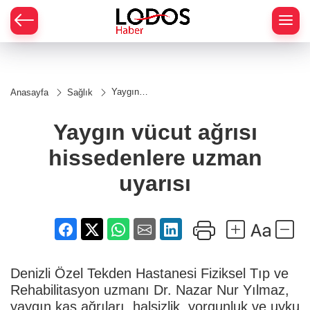
Yaygın
Anasayfa
Sağlık
vücut ağrısı
hissedenlere
uzman
Yaygın vücut ağrısı
uyarısı
hissedenlere uzman
uyarısı
Denizli Özel Tekden Hastanesi Fiziksel Tıp ve
Rehabilitasyon uzmanı Dr. Nazar Nur Yılmaz,
yaygın kas ağrıları, halsizlik, yorgunluk ve uyku