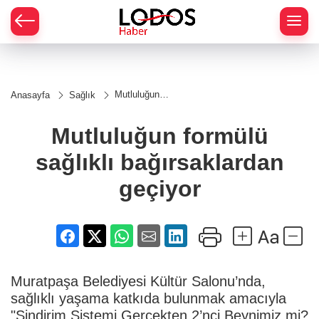
Mutluluğun
Anasayfa
Sağlık
formülü
sağlıklı
bağırsaklardan
Mutluluğun formülü
geçiyor
sağlıklı bağırsaklardan
geçiyor
Muratpaşa Belediyesi Kültür Salonu’nda,
sağlıklı yaşama katkıda bulunmak amacıyla
"Sindirim Sistemi Gerçekten 2’nci Beynimiz mi?