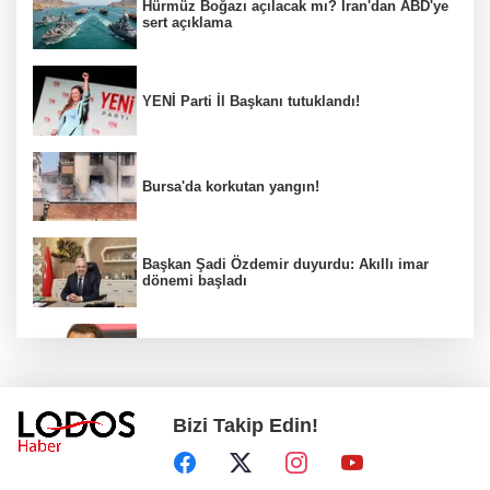
Hürmüz Boğazı açılacak mı? İran'dan ABD'ye
sert açıklama
YENİ Parti İl Başkanı tutuklandı!
Bursa'da korkutan yangın!
Başkan Şadi Özdemir duyurdu: Akıllı imar
dönemi başladı
Acun Ilıcalı’dan transfer önerilerine olay
tepki: “Manyak mısınız siz?”
Bizi Takip Edin!
Bakan Gürlek duyurdu: İki çocuk cinayeti
aydınlatıldı!