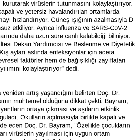
urutarak virüslerin tutunmasını kolaylaştırıyor.
 kapalı ve yetersiz havalandırılan ortamlarda
mayı hızlandırıyor. Güneş ışığının azalmasıyla D
umsuz etkiliyor. Ayrıca influenza ve SARS-CoV-2
arında daha uzun süre canlı kalabildiği biliniyor.
kültesi Dekan Yardımcısı ve Beslenme ve Diyetetik
ş ayları aslında enfeksiyonlar için adeta
vresel faktörler hem de bağışıklığı zayıflatan
ılımını kolaylaştırıyor" dedi.
 yeniden artış yaşandığını belirten Doç. Dr.
asının muhtemel olduğuna dikkat çekti. Bayram,
antların ortaya çıkması ve aşıların etkinlik
rguladı. Okulların açılmasıyla birlikte kapalı ve
ifade eden Doç. Dr. Bayram, "Özellikle çocukların
arı virüslerin yayılması için uygun ortam