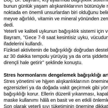
bunun günlük yaşam alışkanlıklarının bütünüyle
noktada en önemli unsurlardan biri olduğunu beli
meyve ağırlıklı, vitamin ve mineral yönünden zeng
dedi.
Yeterli ve kaliteli uykunun bağışıklık sistemi içi
Bayram, "Gece 7-8 saat kesintisiz uyku, vücudun 
ifadelerini kullandı.
Fiziksel aktivitenin de bağışıklığı doğrudan dest
az 30 dakika tempolu yürüyüş ya da orta şiddette
dirençli hale getirir" şeklinde konuştu.
Stres hormonlarını dengelemek bağışıklığı art
Stres yönetimi ve hijyen alışkanlıklarının önem
egzersizleri ya da doğada vakit geçirmek gibi y
bağışıklığı korur. Ellerin düzenli yıkanması, kapa
maske kullanımı hâlâ en basit ve en etkili önlemler
Son olarak yeterli sıvı tüketiminin önemine dik