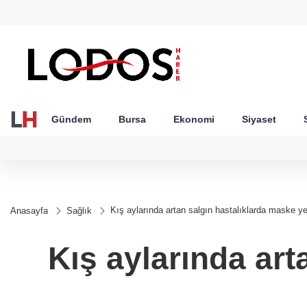
GEL
TND
BGN
VND
49
18,2677
16,3788
27,9743
0,0018
Gündem
Bursa
Ekonomi
Siyaset
Kış aylarında artan salgın hastalıklarda maske y
Anasayfa
Sağlık
Kış aylarında ar