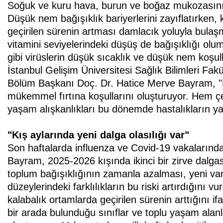
Soğuk ve kuru hava, burun ve boğaz mukozasını k
Düşük nem bağışıklık bariyerlerini zayıflatırken,
geçirilen sürenin artması damlacık yoluyla bulaş
vitamini seviyelerindeki düşüş de bağışıklığı ol
gibi virüslerin düşük sıcaklık ve düşük nem koşull
İstanbul Gelişim Üniversitesi Sağlık Bilimleri Fa
Bölüm Başkanı Doç. Dr. Hatice Merve Bayram, "Kı
mükemmel fırtına koşullarını oluşturuyor. Hem çe
yaşam alışkanlıkları bu dönemde hastalıkların yay
"Kış aylarında yeni dalga olasılığı var"
Son haftalarda influenza ve Covid-19 vakalarında
Bayram, 2025-2026 kışında ikinci bir zirve dalg
toplum bağışıklığının zamanla azalması, yeni vary
düzeylerindeki farklılıkların bu riski artırdığını vu
kalabalık ortamlarda geçirilen sürenin arttığını 
bir arada bulunduğu sınıflar ve toplu yaşam alanl