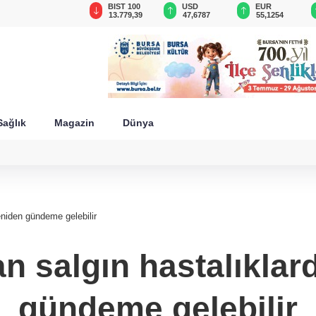
GAU/TRY
BIST 100
USD
EUR
6.660,55
13.779,39
47,6787
55,1254
Sağlık
Magazin
Dünya
eniden gündeme gelebilir
tan salgın hastalıkla
gündeme gelebilir