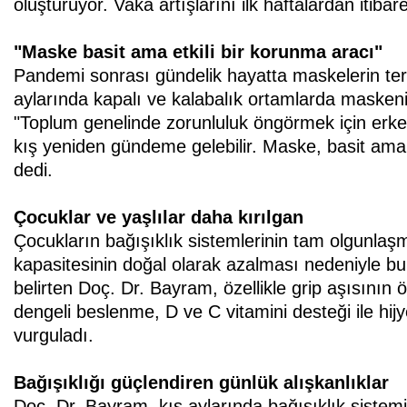
oluşturuyor. Vaka artışlarını ilk haftalardan iti
"Maske basit ama etkili bir korunma aracı"
Pandemi sonrası gündelik hayatta maskelerin terk
aylarında kapalı ve kalabalık ortamlarda maskeni
"Toplum genelinde zorunluluk öngörmek için erke
kış yeniden gündeme gelebilir. Maske, basit ama
dedi.
Çocuklar ve yaşlılar daha kırılgan
Çocukların bağışıklık sistemlerinin tam olgunlaşm
kapasitesinin doğal olarak azalması nedeniyle bu
belirten Doç. Dr. Bayram, özellikle grip aşısının
dengeli beslenme, D ve C vitamini desteği ile h
vurguladı.
Bağışıklığı güçlendiren günlük alışkanlıklar
Doç. Dr. Bayram, kış aylarında bağışıklık sistemi