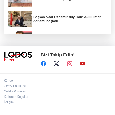
Başkan Şadi Özdemir duyurdu: Akıllı imar
dönemi başladı
Acun Ilıcalı’dan transfer önerilerine olay
tepki: “Manyak mısınız siz?”
Bizi Takip Edin!
Bakan Gürlek duyurdu: İki çocuk cinayeti
aydınlatıldı!
Sigara implant kaybının en büyük
Künye
nedenlerinden biri
Çerez Politikası
Gizlilik Politikası
Kullanım Koşulları
Ekran bağımlılığına karşı ’bağımlılık
yapmayan telefon’ tavsiyesi
İletişim