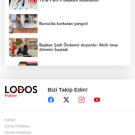
YENİ Parti İl Başkanı tutuklandı!
Bursa'da korkutan yangın!
Başkan Şadi Özdemir duyurdu: Akıllı imar
dönemi başladı
Acun Ilıcalı’dan transfer önerilerine olay
tepki: “Manyak mısınız siz?”
Bizi Takip Edin!
Bakan Gürlek duyurdu: İki çocuk cinayeti
aydınlatıldı!
Sigara implant kaybının en büyük
Künye
nedenlerinden biri
Çerez Politikası
Gizlilik Politikası