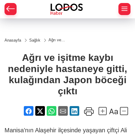
Ağrı ve
Anasayfa
Sağlık
işitme
kaybı
nedeniyle
Ağrı ve işitme kaybı
hastaneye
gitti,
nedeniyle hastaneye gitti,
kulağından
Japon
böceği
kulağından Japon böceği
çıktı
çıktı
Manisa’nın Alaşehir ilçesinde yaşayan çiftçi Ali