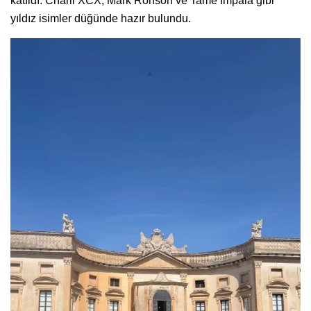
katıldı. Charli XCX, Mark Ronson ve Tame Impala gibi
yıldız isimler düğünde hazır bulundu.