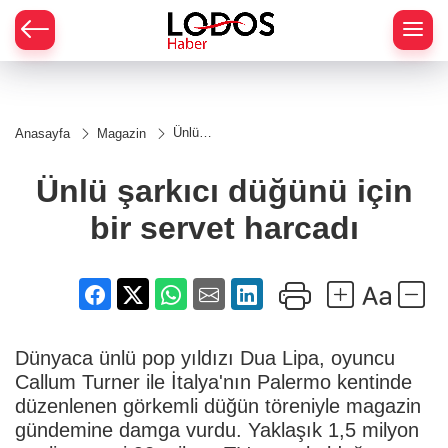
Ünlü
Anasayfa
Magazin
şarkıcı
düğünü
için bir
Ünlü şarkıcı düğünü için
servet
harcadı
bir servet harcadı
Dünyaca ünlü pop yıldızı Dua Lipa, oyuncu
Callum Turner ile İtalya'nın Palermo kentinde
düzenlenen görkemli düğün töreniyle magazin
gündemine damga vurdu. Yaklaşık 1,5 milyon