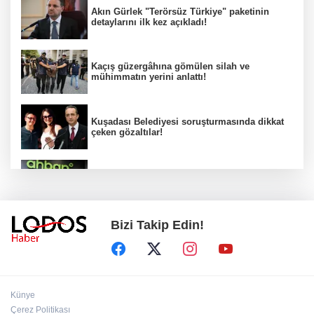
Akın Gürlek "Terörsüz Türkiye" paketinin
detaylarını ilk kez açıkladı!
Kaçış güzergâhına gömülen silah ve
mühimmatın yerini anlattı!
Kuşadası Belediyesi soruşturmasında dikkat
çeken gözaltılar!
Ahbap Derneği için kritik karar!
Bizi Takip Edin!
Araklı Belediye Başkanı'ndan Salah'a ilginç
teklif!
Önce dedesi ve büyükannesini öldürdü,
Künye
sonra okulda dehşet saçtı!
Çerez Politikası