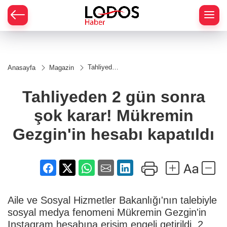
Tahliyeden
Anasayfa
Magazin
2 gün
sonra şok
karar!
Tahliyeden 2 gün sonra
Mükremin
Gezgin'in
şok karar! Mükremin
hesabı
kapatıldı
Gezgin'in hesabı kapatıldı
Aile ve Sosyal Hizmetler Bakanlığı'nın talebiyle
sosyal medya fenomeni Mükremin Gezgin'in
Instagram hesabına erişim engeli getirildi. 2