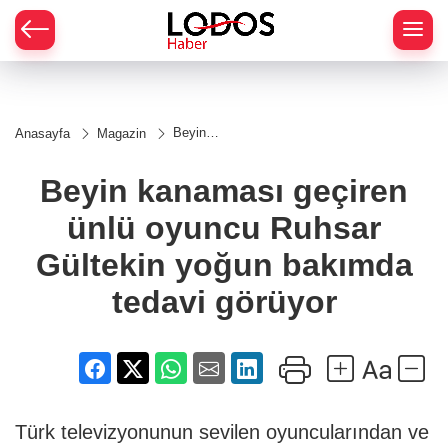
Beyin
Anasayfa
Magazin
kanaması
geçiren
ünlü
Beyin kanaması geçiren
oyuncu
Ruhsar
ünlü oyuncu Ruhsar
Gültekin
yoğun
bakımda
Gültekin yoğun bakımda
tedavi
görüyor
tedavi görüyor
Türk televizyonunun sevilen oyuncularından ve