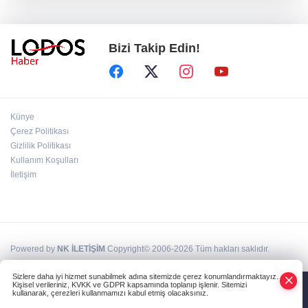
İYİ Parti ''Hayır" dedi! MHP'den sert tepki
geldi!
Bizi Takip Edin!
BUSKİ duyurdu: Nilüfer'in iki mahallesinde 9
saatlik kesinti!
AK Parti Grup Başkanı Güler kanun teklifinin
Künye
detaylarını verdi
Çerez Politikası
Gizlilik Politikası
Kullanım Koşulları
Aziz Yıldırım'dan sosyal medya hesaplarına
suç duyurusu!
İletişim
Powered by
NK İLETİŞİM
Copyright© 2006-2026 Tüm hakları saklıdır.
Sizlere daha iyi hizmet sunabilmek adına sitemizde çerez konumlandırmaktayız.
Kişisel verileriniz, KVKK ve GDPR kapsamında toplanıp işlenir. Sitemizi
kullanarak, çerezleri kullanmamızı kabul etmiş olacaksınız.
Anasayfa
Haber Ara
Yazarlar
İhbar Hattı