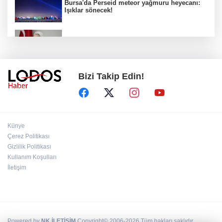
Bursa'da Perseid meteor yağmuru heyecanı:
Işıklar sönecek!
‘’Eskişehir'de yaşıyor" iddialarına yanıt:
"Önceliğim annelik!"
Bizi Takip Edin!
Başkan Aydın Osmangazi’nin nabzını sahada
tuttu!
Demirtaş iddiasında dikkat çeken gelişme!
Künye
Çerez Politikası
Gizlilik Politikası
Kullanım Koşulları
Nikah şahidi Devlet Bahçeli!
İletişim
Powered by
NK İLETİŞİM
Copyright© 2006-2026 Tüm hakları saklıdır.