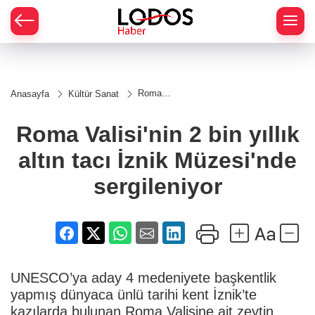
Roma
Anasayfa
Kültür Sanat
Valisi'nin 2
bin yıllık
altın tacı
Roma Valisi'nin 2 bin yıllık
İznik
Müzesi'nde
altın tacı İznik Müzesi'nde
sergileniyor
sergileniyor
UNESCO’ya aday 4 medeniyete başkentlik
yapmış dünyaca ünlü tarihi kent İznik’te
kazılarda bulunan Roma Valisine ait zeytin