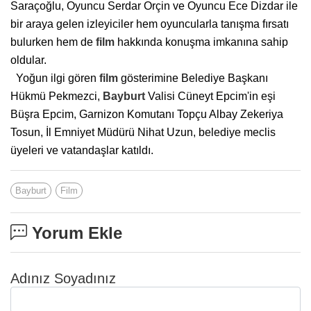
Saraçoğlu, Oyuncu Serdar Orçin ve Oyuncu Ece Dizdar ile
bir araya gelen izleyiciler hem oyuncularla tanışma fırsatı
bulurken hem de
film
hakkında konuşma imkanına sahip
oldular.
Yoğun ilgi gören
film
gösterimine Belediye Başkanı
Hükmü Pekmezci,
Bayburt
Valisi Cüneyt Epcim'in eşi
Büşra Epcim, Garnizon Komutanı Topçu Albay Zekeriya
Tosun, İl Emniyet Müdürü Nihat Uzun, belediye meclis
üyeleri ve vatandaşlar katıldı.
Bayburt
Film
Yorum Ekle
Adınız Soyadınız