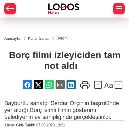
Borç filmi
Anasayfa
Kültür Sanat
izleyiciden
tam not
aldı
Borç filmi izleyiciden tam
not aldı
Bayburtlu sanatçı Serdar Orçin'in başrolünde
yer aldığı Borç isimli filmin gösterimi
belediyenin ev sahipliğinde gerçekleştirildi.
Haber Giriş Tarihi: 07.05.2023 13:21