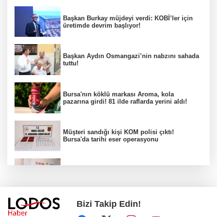
Başkan Burkay müjdeyi verdi: KOBİ’ler için
üretimde devrim başlıyor!
Başkan Aydın Osmangazi’nin nabzını sahada
tuttu!
Bursa'nın köklü markası Aroma, kola
pazarına girdi! 81 ilde raflarda yerini aldı!
Müşteri sandığı kişi KOM polisi çıktı!
Bursa'da tarihi eser operasyonu
Osmangazi’de iş arayanlara destek!
Bizi Takip Edin!
Yıldırım Belediyesi'nden uluslararası
minyatür yarışması! Erguvan Bayramı sanatla