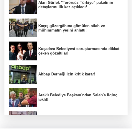
Akın Gürlek "Terörsüz Türkiye" paketinin
detaylarını ilk kez açıkladı!
Kaçış güzergâhına gömülen silah ve
mühimmatın yerini anlattı!
Kuşadası Belediyesi soruşturmasında dikkat
çeken gözaltılar!
Ahbap Derneği için kritik karar!
Araklı Belediye Başkanı'ndan Salah'a ilginç
teklif!
Önce dedesi ve büyükannesini öldürdü,
sonra okulda dehşet saçtı!