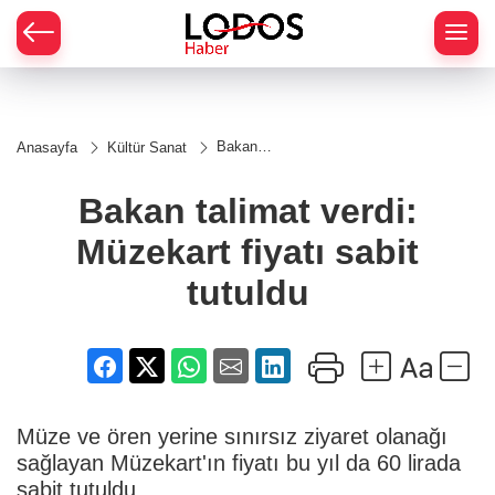
Bakan
Anasayfa
Kültür Sanat
talimat
verdi:
Müzekart
Bakan talimat verdi:
fiyatı
sabit
Müzekart fiyatı sabit
tutuldu
tutuldu
Müze ve ören yerine sınırsız ziyaret olanağı
sağlayan Müzekart'ın fiyatı bu yıl da 60 lirada
sabit tutuldu.