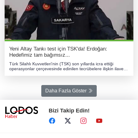
Yeni Altay Tankı test için TSK'da! Erdoğan:
Hedefimiz tam bağımsız...
Türk Silahlı Kuvvetleri'nin (TSK) son yıllarda icra ettiği
operasyonlar çerçevesinde edinilen tecrübelere ilişkin ilave
özelliklerin kazandırıldığı milli tank "Yeni Altay" adıyla yeniden
tanımlandı. Cumhurbaşkanlığı Savunma Sanayii Başkanlığı
projesiyle BMC Savunma tarafından üretilen iki Yeni Altay
Tankı, Sakarya'da düzenlenen törenle test için Kara
Daha Fazla Göster
Kuvvetleri Komutanlığı'na teslim edildi. Cumhurbaşkanı
Erdoğan'nın açıklamalarının satırbaşları şöyle: Bugün de
Yeni Altay Tankı’mızın test için teslim heyecanını yaşıyoruz.
Güvenlik güçlerimizin kullandıkları kara aracı talebini yerli
Bizi Takip Edin!
imkanlarla karşılamak için uzun yıllardır çalışıyoruz. Bu
kapsamda birçok kurum ve kuruluşumuz çeşitli tip ve
özelliklerde birçok araç üretti. Fırtına Obüslerinden farklı
kalibrede silah ve silah kulelerine sahip pek çok aracı da
ordumuzun hizmetine sunduk. Böylece hücum araçlarından
sınır güvenliğine yönelik sistemlere kadar çok geniş bir