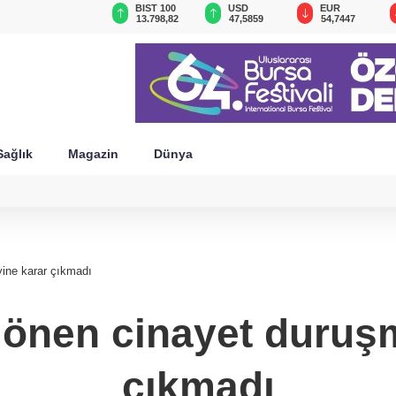
GAU/TRY
BIST 100
USD
EUR
6.494,89
13.798,82
47,5859
54,7447
Sağlık
Magazin
Dünya
yine karar çıkmadı
dönen cinayet duruş
çıkmadı