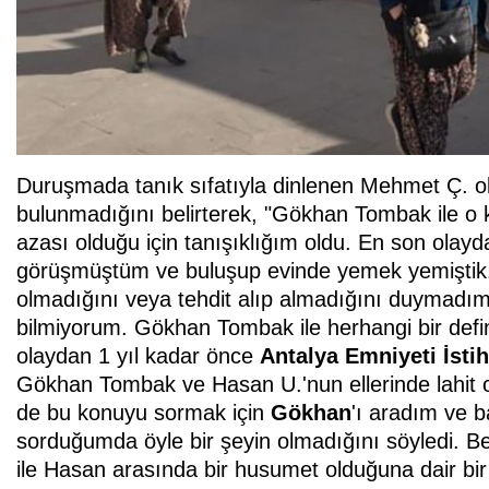
Duruşmada tanık sıfatıyla dinlenen Mehmet Ç. olay
bulunmadığını belirterek, "Gökhan Tombak ile o köy
azası olduğu için tanışıklığım oldu. En son olayd
görüşmüştüm ve buluşup evinde yemek yemiştik. 
olmadığını veya tehdit alıp almadığını duymadım
bilmiyorum. Gökhan Tombak ile herhangi bir define
olaydan 1 yıl kadar önce
Antalya Emniyeti İsti
Gökhan Tombak ve Hasan U.'nun ellerinde lahit 
de bu konuyu sormak için
Gökhan
'ı aradım ve 
sorduğumda öyle bir şeyin olmadığını söyledi. Ben
ile Hasan arasında bir husumet olduğuna dair bi