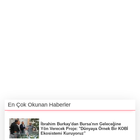
En Çok Okunan Haberler
İbrahim Burkay'dan Bursa'nın Geleceğine
Yön Verecek Proje: "Dünyaya Örnek Bir KOBİ
Ekosistemi Kuruyoruz"