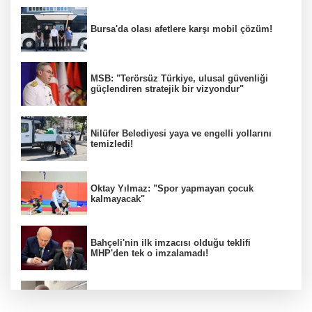
Bursa'da olası afetlere karşı mobil çözüm!
MSB: "Terörsüz Türkiye, ulusal güvenliği
güçlendiren stratejik bir vizyondur"
Nilüfer Belediyesi yaya ve engelli yollarını
temizledi!
Oktay Yılmaz: "Spor yapmayan çocuk
kalmayacak"
Bahçeli'nin ilk imzacısı olduğu teklifi
MHP'den tek o imzalamadı!
Özkök: "Cumhurbaşkanına hakaret aklımın
ucundan bile geçmez"