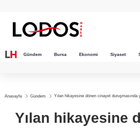
GEL
TND
BGN
VND
20
18,1973
16,2298
28,0626
0,0018
Gündem
Bursa
Ekonomi
Siyaset
Yılan hikayesine dönen cinayet duruşmasında 
Anasayfa
Gündem
Yılan hikayesine 