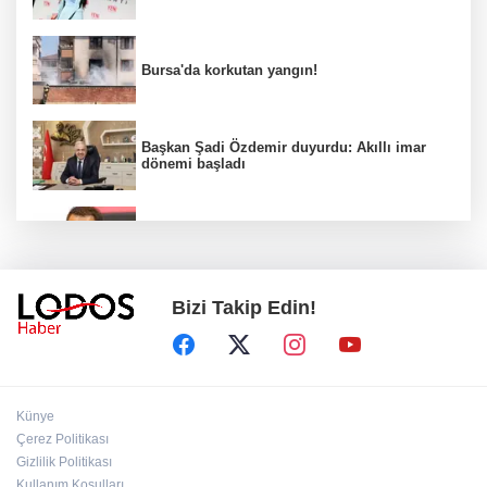
Bursa'da korkutan yangın!
Başkan Şadi Özdemir duyurdu: Akıllı imar
dönemi başladı
Acun Ilıcalı’dan transfer önerilerine olay
tepki: “Manyak mısınız siz?”
Bizi Takip Edin!
Bakan Gürlek duyurdu: İki çocuk cinayeti
aydınlatıldı!
Sigara implant kaybının en büyük
Künye
nedenlerinden biri
Çerez Politikası
Gizlilik Politikası
Kullanım Koşulları