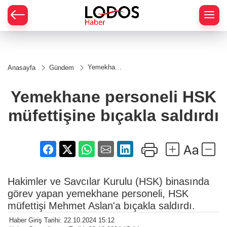
Yemekhane
Anasayfa
Gündem
personeli
HSK
müfettişine
Yemekhane personeli HSK
bıçakla
saldırdı
müfettişine bıçakla saldırdı
Hakimler ve Savcılar Kurulu (HSK) binasında
görev yapan yemekhane personeli, HSK
müfettişi Mehmet Aslan'a bıçakla saldırdı.
Haber Giriş Tarihi: 22.10.2024 15:12