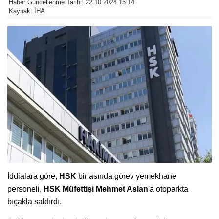
Haber Güncellenme Tarihi: 22.10.2024 15:14
Kaynak: İHA
İddialara göre,
HSK
binasında görev yemekhane
personeli,
HSK Müfettişi Mehmet Aslan
'a otoparkta
bıçakla saldırdı.