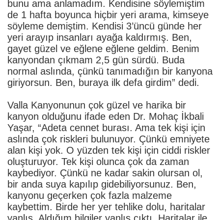
bunu ama anlamadım. Kendisine söylemiştim
de 1 hafta boyunca hiçbir yeri arama, kimseye
söyleme demiştim. Kendisi 3’üncü günde her
yeri arayıp insanları ayağa kaldırmış. Ben,
gayet güzel ve eğlene eğlene geldim. Benim
kanyondan çıkmam 2,5 gün sürdü. Buda
normal aslında, çünkü tanımadığın bir kanyona
giriyorsun. Ben, buraya ilk defa girdim” dedi.
Valla Kanyonunun çok güzel ve harika bir
kanyon olduğunu ifade eden Dr. Mohaç İkbali
Yaşar, “Adeta cennet burası. Ama tek kişi için
aslında çok riskleri bulunuyor. Çünkü emniyete
alan kişi yok. O yüzden tek kişi için ciddi riskler
oluşturuyor. Tek kişi olunca çok da zaman
kaybediyor. Çünkü ne kadar sakin olursan ol,
bir anda suya kapılıp gidebiliyorsunuz. Ben,
kanyonu geçerken çok fazla malzeme
kaybettim. Birde her yer tehlike dolu, haritalar
yanlış. Aldığım bilgiler yanlış çıktı. Haritalar ile