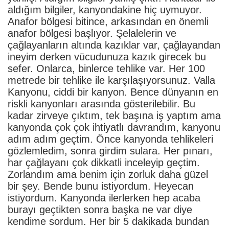
aldığım bilgiler, kanyondakine hiç uymuyor.
Anafor bölgesi bitince, arkasından en önemli
anafor bölgesi başlıyor. Şelalelerin ve
çağlayanların altında kazıklar var, çağlayandan
ineyim derken vücudunuza kazık girecek bu
sefer. Onlarca, binlerce tehlike var. Her 100
metrede bir tehlike ile karşılaşıyorsunuz. Valla
Kanyonu, ciddi bir kanyon. Bence dünyanın en
riskli kanyonları arasında gösterilebilir. Bu
kadar zirveye çıktım, tek başına iş yaptım ama
kanyonda çok çok ihtiyatlı davrandım, kanyonu
adım adım geçtim. Önce kanyonda tehlikeleri
gözlemledim, sonra girdim sulara. Her pınarı,
har çağlayanı çok dikkatli inceleyip geçtim.
Zorlandım ama benim için zorluk daha güzel
bir şey. Bende bunu istiyordum. Heyecan
istiyordum. Kanyonda ilerlerken hep acaba
burayı geçtikten sonra başka ne var diye
kendime sordum. Her bir 5 dakikada bundan