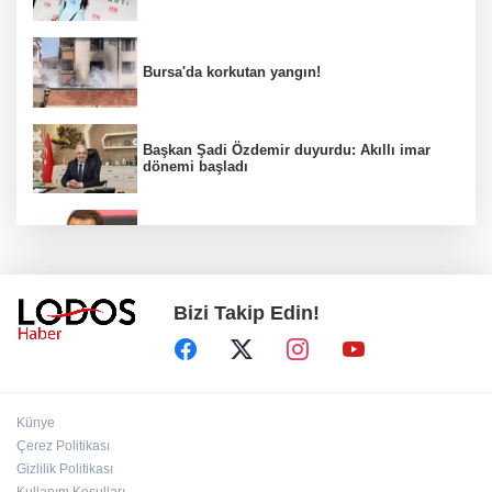
Bursa'da korkutan yangın!
Başkan Şadi Özdemir duyurdu: Akıllı imar
dönemi başladı
Acun Ilıcalı’dan transfer önerilerine olay
tepki: “Manyak mısınız siz?”
Bizi Takip Edin!
Bakan Gürlek duyurdu: İki çocuk cinayeti
aydınlatıldı!
Sigara implant kaybının en büyük
Künye
nedenlerinden biri
Çerez Politikası
Gizlilik Politikası
Kullanım Koşulları