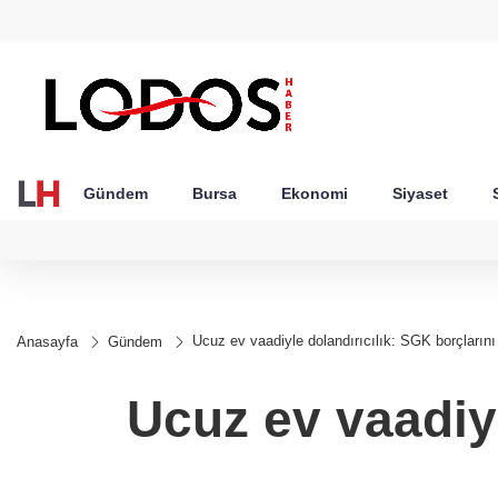
GEL
TND
BGN
VND
49
18,2677
16,3788
27,9743
0,0018
Gündem
Bursa
Ekonomi
Siyaset
Ucuz ev vaadiyle dolandırıcılık: SGK borçlarını
Anasayfa
Gündem
Ucuz ev vaadiyl