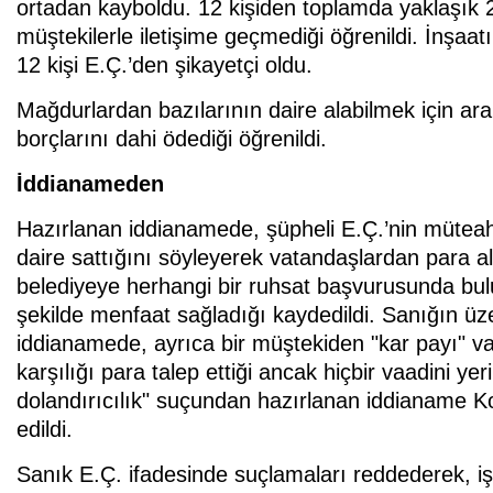
ortadan kayboldu. 12 kişiden toplamda yaklaşık 2,
müştekilerle iletişime geçmediği öğrenildi. İnşaa
12 kişi E.Ç.’den şikayetçi oldu.
Mağdurlardan bazılarının daire alabilmek için ara
borçlarını dahi ödediği öğrenildi.
İddianameden
Hazırlanan iddianamede, şüpheli E.Ç.’nin müteah
daire sattığını söyleyerek vatandaşlardan para ald
belediyeye herhangi bir ruhsat başvurusunda bulu
şekilde menfaat sağladığı kaydedildi. Sanığın üzeri
iddianamede, ayrıca bir müştekiden "kar payı" vaad
karşılığı para talep ettiği ancak hiçbir vaadini yer
dolandırıcılık" suçundan hazırlanan iddianame K
edildi.
Sanık E.Ç. ifadesinde suçlamaları reddederek, işl