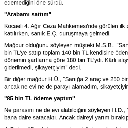
edemediğini öne sürdü.
"Arabamı sattım"
Kocaeli 4. Ağır Ceza Mahkemesi’nde görülen ilk 
katılırken, sanık E.Ç. duruşmaya gelmedi.
Mağdur olduğunu söyleyen müşteki M.S.B., "San
bin TL’ye satıp toplam 140 bin TL kendisine ödem
dönemin şartlarına göre 180 bin TL’ydi. Kârlı alı
giderilmedi, şikayetçiyim" dedi.
Bir diğer mağdur H.Ü., "Sanığa 2 araç ve 250 bin
ancak ne evi ne de parayı alamadım, şikayetçiyi
"85 bin TL ödeme yaptım''
Ne parasını ne de evi alabildiğini söyleyen H.D.
bana daire satacaktı. Ancak daireyi yarım bırakı