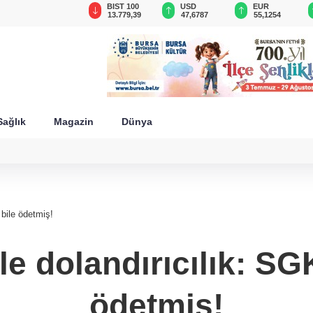
GAU/TRY
BIST 100
USD
EUR
6.660,55
13.779,39
47,6787
55,1254
Sağlık
Magazin
Dünya
 bile ödetmiş!
e dolandırıcılık: SGK
ödetmiş!