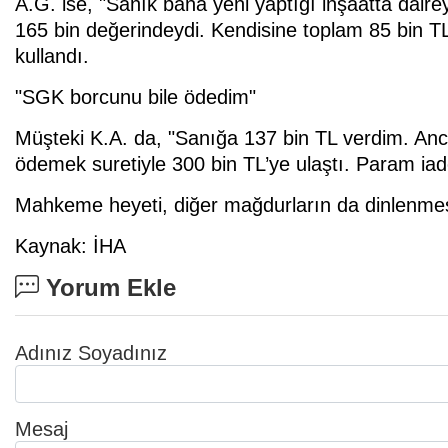
A.G. ise, "Sanık bana yeni yaptığı inşaatta daire
165 bin değerindeydi. Kendisine toplam 85 bin TL
kullandı.
"SGK borcunu bile ödedim"
Müşteki K.A. da, "Sanığa 137 bin TL verdim. An
ödemek suretiyle 300 bin TL’ye ulaştı. Param iade
Mahkeme heyeti, diğer mağdurların da dinlenmes
Kaynak: İHA
Yorum Ekle
Adınız Soyadınız
Mesaj