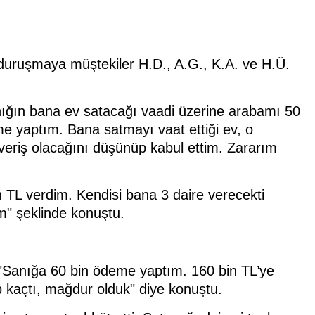
duruşmaya müştekiler H.D., A.G., K.A. ve H.Ü.
ığın bana ev satacağı vaadi üzerine arabamı 50
e yaptım. Bana satmayı vaat ettiği ev, o
şveriş olacağını düşünüp kabul ettim. Zararım
 TL verdim. Kendisi bana 3 daire verecekti
m" şeklinde konuştu.
, "Sanığa 60 bin ödeme yaptım. 160 bin TL’ye
p kaçtı, mağdur olduk" diye konuştu.