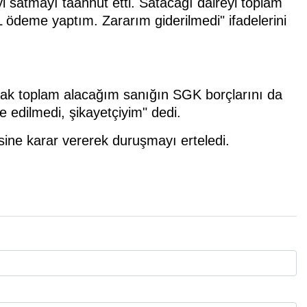
yi satmayı taahhüt etti. Satacağı daireyi toplam
 ödeme yaptım. Zararım giderilmedi" ifadelerini
cak toplam alacağım sanığın SGK borçlarını da
 edilmedi, şikayetçiyim" dedi.
ine karar vererek duruşmayı erteledi.