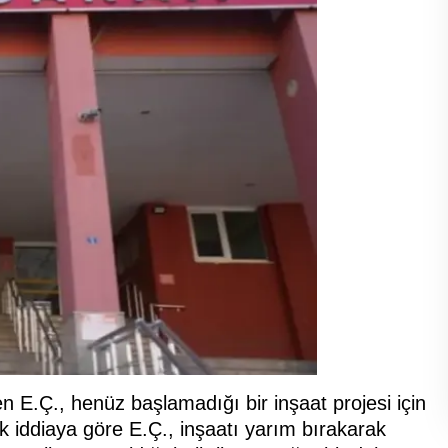
n E.Ç., henüz başlamadığı bir inşaat projesi için
k iddiaya göre E.Ç., inşaatı yarım bırakarak