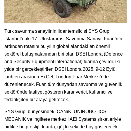
Türk savunma sanayiinin lider temsilcisi SYS Grup,
İstanbul’daki 17. Uluslararası Savunma Sanayii Fuarı’nın
ardından rotasını bu yılın global alandaki en önemli
sektörel buluşmalarından biri olan DSEI Londra (Defence
and Security Equipment International) fuarına çevirdi. İki
yılda bir gerçekleştirilen DSEI Londra 2025, 9-12 Eylül
tarihleri arasında ExCeL London Fuar Merkezi’nde
düzenlenecek. Fuar, tüm dünyadan savunma ve güvenlik
sektöründe faaliyet gösteren karar verici, kullanıcı ve
tedarikçileri bir araya getirecek.
SYS Grup, bünyesindeki CANiK, UNIROBOTICS,
MECANiK ve İngiltere merkezli AEI Systems şirketleriyle
birlikte bu prestijli fuarda, güçlü şekilde boy gösterecek.