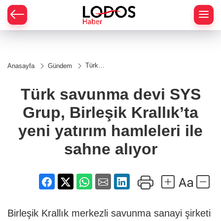
Türk
Anasayfa
Gündem
savunma
devi
SYS
Türk savunma devi SYS
Grup,
Birleşik
Grup, Birleşik Krallık’ta
Krallık’ta
yeni
yatırım
yeni yatırım hamleleri ile
hamleleri
ile sahne
sahne alıyor
alıyor
Birleşik Krallık merkezli savunma sanayi şirketi