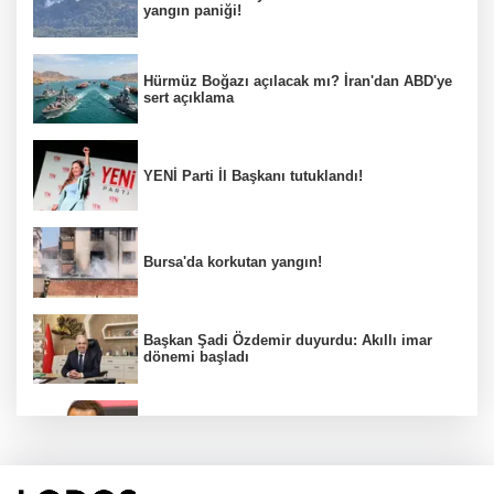
yangın paniği!
Hürmüz Boğazı açılacak mı? İran'dan ABD'ye
sert açıklama
YENİ Parti İl Başkanı tutuklandı!
Bursa'da korkutan yangın!
Başkan Şadi Özdemir duyurdu: Akıllı imar
dönemi başladı
Acun Ilıcalı’dan transfer önerilerine olay
tepki: “Manyak mısınız siz?”