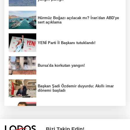
Hürmüz Boğazı açılacak mı? İran'dan ABD'ye
sert açıklama
YENİ Parti İl Başkanı tutuklandı!
Bursa'da korkutan yangın!
Başkan Şadi Özdemir duyurdu: Akıllı imar
dönemi başladı
Acun Ilıcalı’dan transfer önerilerine olay
tepki: “Manyak mısınız siz?”
Bizi Takip Edin!