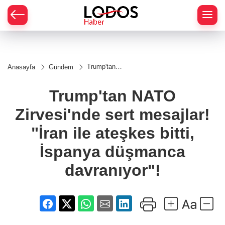
Trump'tan
Anasayfa
Gündem
NATO
Zirvesi'nde
sert
Trump'tan NATO
mesajlar!
"İran ile
Zirvesi'nde sert mesajlar!
ateşkes
bitti,
İspanya
"İran ile ateşkes bitti,
düşmanca
davranıyor"!
İspanya düşmanca
davranıyor"!