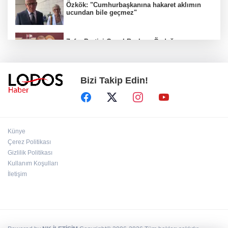
Özkök: "Cumhurbaşkanına hakaret aklımın
ucundan bile geçmez"
Zafer Partisi Genel Başkanı Özdağ:
"Babanızın kemiklerini sızlatmayacağınızdan
eminim."!
Bizi Takip Edin!
Müsavat Dervişoğlu Balıkesir'e "Bayrak
Kaldırıyorum" Mitingi çağrısında bulundu!
8 ülkeden İsrail'e ağır tepki ve ortak bildiri!
Künye
Çerez Politikası
Gizlilik Politikası
Bakan Gürlek, Behçet Oktay'ın ailesiyle
Kullanım Koşulları
görüştü: Dosyanın yeniden incelenmesi talep
İletişim
edildi!