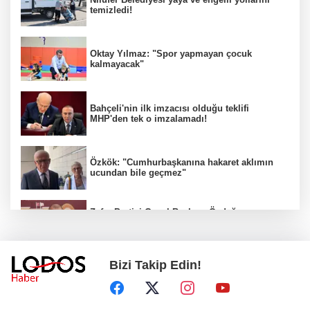
temizledi!
Oktay Yılmaz: "Spor yapmayan çocuk
kalmayacak"
Bahçeli'nin ilk imzacısı olduğu teklifi
MHP'den tek o imzalamadı!
Özkök: "Cumhurbaşkanına hakaret aklımın
ucundan bile geçmez"
Zafer Partisi Genel Başkanı Özdağ:
"Babanızın kemiklerini sızlatmayacağınızdan
eminim."!
Bizi Takip Edin!
Müsavat Dervişoğlu Balıkesir'e "Bayrak
Kaldırıyorum" Mitingi çağrısında bulundu!