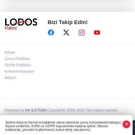
Acun Ilıcalı’dan transfer önerilerine olay
tepki: “Manyak mısınız siz?”
Bizi Takip Edin!
Bakan Gürlek duyurdu: İki çocuk cinayeti
aydınlatıldı!
Sigara implant kaybının en büyük
Künye
nedenlerinden biri
Çerez Politikası
Gizlilik Politikası
Kullanım Koşulları
Ekran bağımlılığına karşı ’bağımlılık
yapmayan telefon’ tavsiyesi
İletişim
Powered by
NK İLETİŞİM
Copyright© 2006-2026 Tüm hakları saklıdır.
Sizlere daha iyi hizmet sunabilmek adına sitemizde çerez konumlandırmaktayız.
Kişisel verileriniz, KVKK ve GDPR kapsamında toplanıp işlenir. Sitemizi
kullanarak, çerezleri kullanmamızı kabul etmiş olacaksınız.
Anasayfa
Haber Ara
Yazarlar
İhbar Hattı