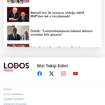
Bahçeli'nin ilk imzacısı olduğu teklifi
MHP'den tek o imzalamadı!
Özkök: "Cumhurbaşkanına hakaret aklımın
ucundan bile geçmez"
Zafer Partisi Genel Başkanı Özdağ:
"Babanızın kemiklerini sızlatmayacağınızdan
eminim."!
Bizi Takip Edin!
Müsavat Dervişoğlu Balıkesir'e "Bayrak
Kaldırıyorum" Mitingi çağrısında bulundu!
8 ülkeden İsrail'e ağır tepki ve ortak bildiri!
Künye
Çerez Politikası
Gizlilik Politikası
Bakan Gürlek, Behçet Oktay'ın ailesiyle
Kullanım Koşulları