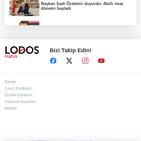
Başkan Şadi Özdemir duyurdu: Akıllı imar
dönemi başladı
Acun Ilıcalı’dan transfer önerilerine olay
tepki: “Manyak mısınız siz?”
Bizi Takip Edin!
Bakan Gürlek duyurdu: İki çocuk cinayeti
aydınlatıldı!
Sigara implant kaybının en büyük
Künye
nedenlerinden biri
Çerez Politikası
Gizlilik Politikası
Kullanım Koşulları
Ekran bağımlılığına karşı ’bağımlılık
yapmayan telefon’ tavsiyesi
İletişim