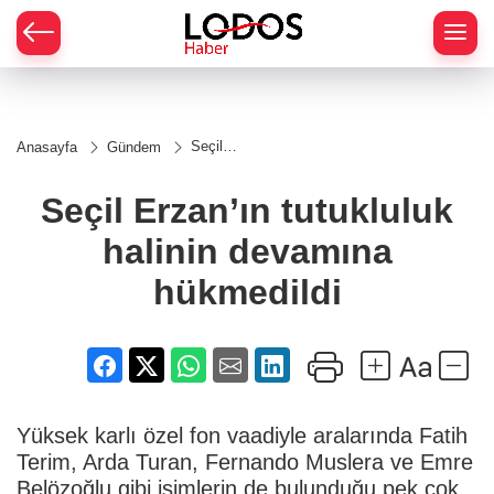
Seçil
Anasayfa
Gündem
Erzan’ın
tutukluluk
halinin
Seçil Erzan’ın tutukluluk
devamına
hükmedildi
halinin devamına
hükmedildi
Yüksek karlı özel fon vaadiyle aralarında Fatih
Terim, Arda Turan, Fernando Muslera ve Emre
Belözoğlu gibi isimlerin de bulunduğu pek çok