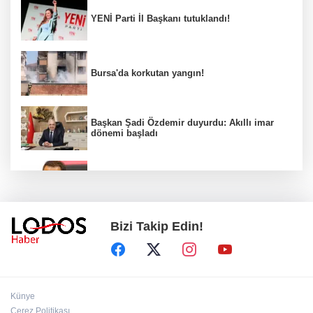
YENİ Parti İl Başkanı tutuklandı!
Bursa'da korkutan yangın!
Başkan Şadi Özdemir duyurdu: Akıllı imar
dönemi başladı
Acun Ilıcalı’dan transfer önerilerine olay
tepki: “Manyak mısınız siz?”
Bizi Takip Edin!
Bakan Gürlek duyurdu: İki çocuk cinayeti
aydınlatıldı!
Sigara implant kaybının en büyük
Künye
nedenlerinden biri
Çerez Politikası