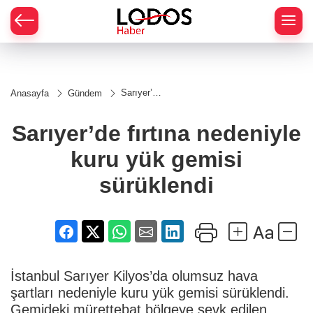
Sarıyer’de
Anasayfa
Gündem
fırtına
nedeniyle
kuru yük
Sarıyer’de fırtına nedeniyle
gemisi
sürüklendi
kuru yük gemisi
sürüklendi
İstanbul Sarıyer Kilyos’da olumsuz hava
şartları nedeniyle kuru yük gemisi sürüklendi.
Gemideki mürettebat bölgeye sevk edilen