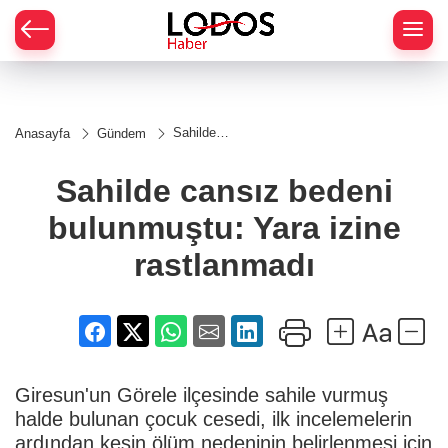
Sahilde
Anasayfa
Gündem
cansız
bedeni
bulunmuştu:
Sahilde cansız bedeni
Yara izine
rastlanmadı
bulunmuştu: Yara izine
rastlanmadı
Giresun'un Görele ilçesinde sahile vurmuş
halde bulunan çocuk cesedi, ilk incelemelerin
ardından kesin ölüm nedeninin belirlenmesi için