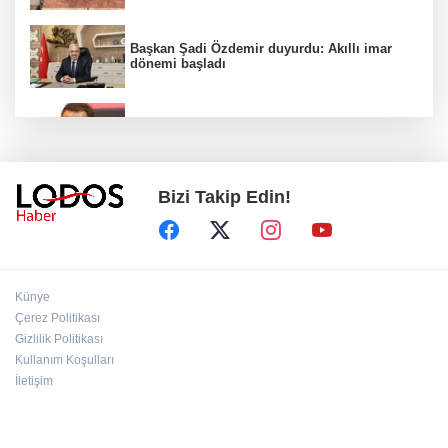
Başkan Şadi Özdemir duyurdu: Akıllı imar
dönemi başladı
Acun Ilıcalı’dan transfer önerilerine olay
tepki: “Manyak mısınız siz?”
Bizi Takip Edin!
Bakan Gürlek duyurdu: İki çocuk cinayeti
aydınlatıldı!
Sigara implant kaybının en büyük
Künye
nedenlerinden biri
Çerez Politikası
Gizlilik Politikası
Kullanım Koşulları
Ekran bağımlılığına karşı ’bağımlılık
yapmayan telefon’ tavsiyesi
İletişim