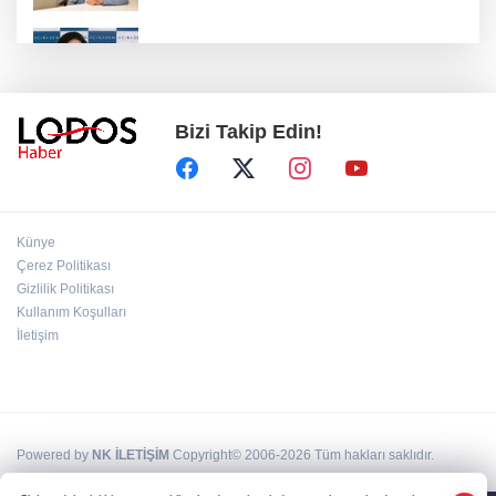
Uzmanından aşırı sıcak uyarısı!
Bizi Takip Edin!
2 çocuğun ölümünde gerçek ortaya çıktı!
Gürlek açıkladı!
Bursa’da 8 Ağustos Cumartesi elektrik
Künye
kesintisi!
Çerez Politikası
Gizlilik Politikası
Kullanım Koşulları
Bursa'da Perseid meteor yağmuru heyecanı:
Işıklar sönecek!
İletişim
Powered by
NK İLETİŞİM
Copyright© 2006-2026 Tüm hakları saklıdır.