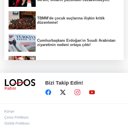
TBMM'de çocuk suçlarına ilişkin kritik
düzenleme!
Cumhurbaşkanı Erdoğan'ın Suudi Arabistan
ziyaretinin nedeni ortaya çıktı!
Trump'tan dikkat çeken çıkış: "Savaş çok
yakında bitecek"
Bizi Takip Edin!
81 ilde okul güvenliği seferberliği!
Kuşadası Belediyesi'ne 3. dalga operasyon!
Künye
15 gözaltı, 7 şüpheli aranıyor!
Çerez Politikası
Gizlilik Politikası