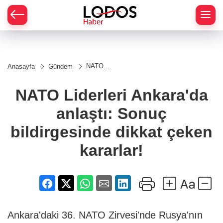
NATO
Anasayfa
Gündem
Liderleri
Ankara'da
anlaştı:
NATO Liderleri Ankara'da
Sonuç
bildirgesinde
anlaştı: Sonuç
dikkat
çeken
kararlar!
bildirgesinde dikkat çeken
kararlar!
Ankara'daki 36. NATO Zirvesi'nde Rusya'nın