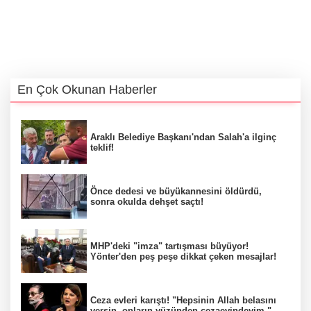
En Çok Okunan Haberler
Araklı Belediye Başkanı'ndan Salah'a ilginç
teklif!
Önce dedesi ve büyükannesini öldürdü,
sonra okulda dehşet saçtı!
MHP'deki "imza" tartışması büyüyor!
Yönter'den peş peşe dikkat çeken mesajlar!
Ceza evleri karıştı! "Hepsinin Allah belasını
versin, onların yüzünden cezaevindeyim."