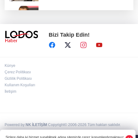
Acun Ilıcalı’dan transfer önerilerine olay
tepki: “Manyak mısınız siz?”
Bizi Takip Edin!
Bakan Gürlek duyurdu: İki çocuk cinayeti
aydınlatıldı!
Sigara implant kaybının en büyük
Künye
nedenlerinden biri
Çerez Politikası
Gizlilik Politikası
Kullanım Koşulları
Ekran bağımlılığına karşı ’bağımlılık
yapmayan telefon’ tavsiyesi
İletişim
Powered by
NK İLETİŞİM
Copyright© 2006-2026 Tüm hakları saklıdır.
Sizlere daha iyi hizmet sunabilmek adına sitemizde çerez konumlandırmaktayız.