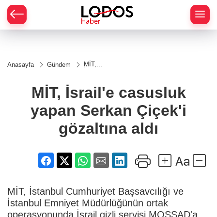
MİT,
Anasayfa
Gündem
İsrail'e
casusluk
yapan
MİT, İsrail'e casusluk
Serkan
Çiçek'i
yapan Serkan Çiçek'i
gözaltına
aldı
gözaltına aldı
MİT, İstanbul Cumhuriyet Başsavcılığı ve
İstanbul Emniyet Müdürlüğünün ortak
operasyonunda İsrail gizli servisi MOSSAD'a