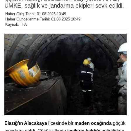
UMKE, sağlık ve jandarma ekipleri sevk edildi.
Haber Giriş Tarihi: 01.08.2025 10:49
Haber Güncellenme Tarihi: 01.08.2025 10:49
Kaynak: İHA
Elazığ'ın Alacakaya
ilçesinde bir
maden ocağında
göçük
meydana geldi. Göçük altında
işçilerin kaldığı
belirtilirken