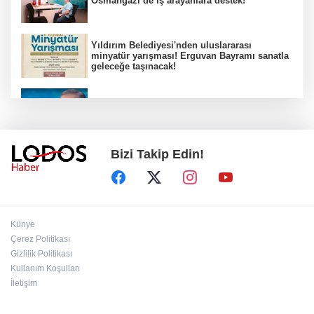
Osmangazi’de iş arayanlara destek!
Yıldırım Belediyesi'nden uluslararası
minyatür yarışması! Erguvan Bayramı sanatla
geleceğe taşınacak!
13. Dijital Medya Çalıştayı'nda Hadi Özışık'tan
dikkat çeken çağrı!
Bizi Takip Edin!
TBMM'de kritik gün! 'Çerçeve Yasa' teklifi
komisyon masasında!
Çanakkale'deki ilaçlama faciasında kahreden
Künye
detay!
Çerez Politikası
Gizlilik Politikası
Kullanım Koşulları
İzmit Belediyesi soruşturmasında bomba
ifade!
İletişim