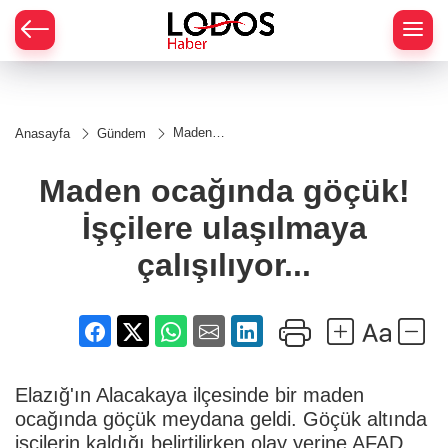
Maden
Anasayfa
Gündem
ocağında
göçük!
İşçilere
Maden ocağında göçük!
ulaşılmaya
çalışılıyor...
İşçilere ulaşılmaya
çalışılıyor...
Elazığ'ın Alacakaya ilçesinde bir maden
ocağında göçük meydana geldi. Göçük altında
işçilerin kaldığı belirtilirken olay yerine AFAD,