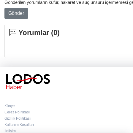
Gönderilen yorumların küfür, hakaret ve suç unsuru içermemesi gere
Gönder
Yorumlar (
0
)
Künye
Çerez Politikası
Gizlilik Politikası
Kullanım Koşulları
İletişim