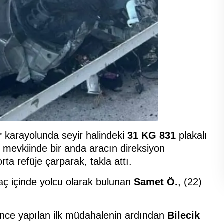
r
karayolunda seyir halindeki
31 KG 831
plakalı
mevkiinde bir anda aracın direksiyon
rta refüje çarparak, takla attı.
aç içinde yolcu olarak bulunan
Samet Ö.
, (22)
erince yapılan ilk müdahalenin ardından
Bilecik