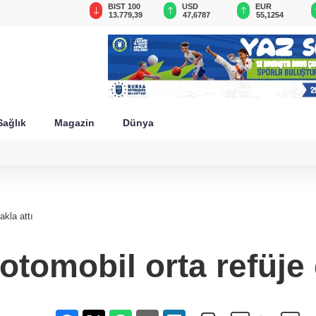
GAU/TRY
BIST 100
USD
EUR
6.660,55
13.779,39
47,6787
55,1254
Sağlık
Magazin
Dünya
akla attı
tomobil orta refüje 