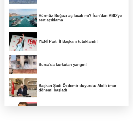
Hürmüz Boğazı açılacak mı? İran'dan ABD'ye
sert açıklama
YENİ Parti İl Başkanı tutuklandı!
Bursa'da korkutan yangın!
Başkan Şadi Özdemir duyurdu: Akıllı imar
dönemi başladı
Acun Ilıcalı’dan transfer önerilerine olay
tepki: “Manyak mısınız siz?”
Bakan Gürlek duyurdu: İki çocuk cinayeti