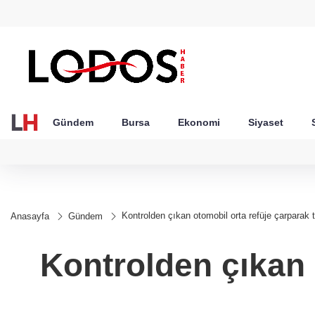
GEL
TND
BGN
VND
49
18,2677
16,3788
27,9743
0,0018
Gündem
Bursa
Ekonomi
Siyaset
Kontrolden çıkan otomobil orta refüje çarparak t
Anasayfa
Gündem
Kontrolden çıkan o