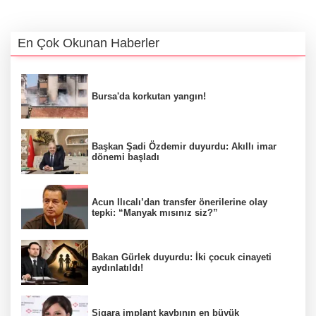
En Çok Okunan Haberler
Bursa'da korkutan yangın!
Başkan Şadi Özdemir duyurdu: Akıllı imar
dönemi başladı
Acun Ilıcalı’dan transfer önerilerine olay
tepki: “Manyak mısınız siz?”
Bakan Gürlek duyurdu: İki çocuk cinayeti
aydınlatıldı!
Sigara implant kaybının en büyük