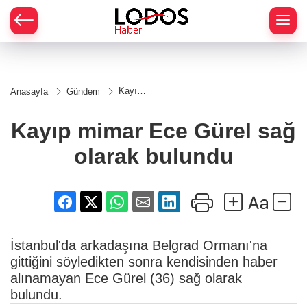
Kayıp
Anasayfa
Gündem
mimar
Ece
Gürel
Kayıp mimar Ece Gürel sağ
sağ
olarak
olarak bulundu
bulundu
İstanbul'da arkadaşına Belgrad Ormanı'na
gittiğini söyledikten sonra kendisinden haber
alınamayan Ece Gürel (36) sağ olarak
bulundu.