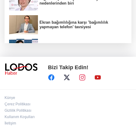
nedenlerinden biri
Ekran bağımlılığına karşı ’bağımlılık
yapmayan telefon’ tavsiyesi
Uzmanından aşırı sıcak uyarısı!
Bizi Takip Edin!
2 çocuğun ölümünde gerçek ortaya çıktı!
Gürlek açıkladı!
Bursa’da 8 Ağustos Cumartesi elektrik
Künye
kesintisi!
Çerez Politikası
Gizlilik Politikası
Kullanım Koşulları
Bursa'da Perseid meteor yağmuru heyecanı:
Işıklar sönecek!
İletişim