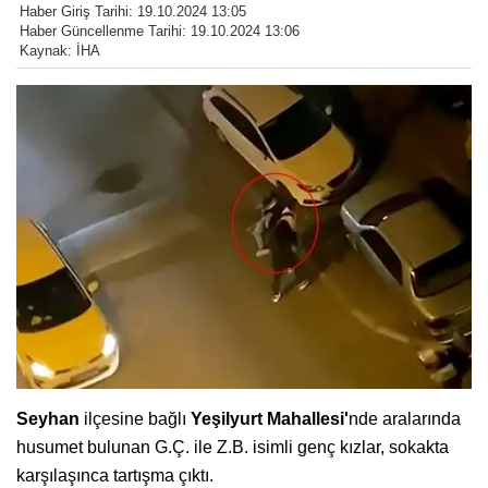
Haber Giriş Tarihi: 19.10.2024 13:05
Haber Güncellenme Tarihi: 19.10.2024 13:06
Kaynak: İHA
Seyhan
ilçesine bağlı
Yeşilyurt Mahallesi'
nde aralarında
husumet bulunan G.Ç. ile Z.B. isimli genç kızlar, sokakta
karşılaşınca tartışma çıktı.