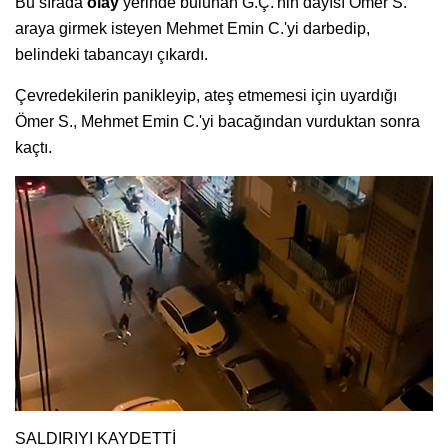
Bu sırada
olay
yerinde bulunan G.Ç.'nin dayısı Ömer S.
araya girmek isteyen Mehmet Emin C.'yi darbedip,
belindeki tabancayı çıkardı.
Çevredekilerin panikleyip, ateş etmemesi için uyardığı
Ömer S., Mehmet Emin C.'yi bacağından vurduktan sonra
kaçtı.
SALDIRIYI KAYDETTİ