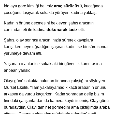
İddiaya göre kimliği belirsiz
araç sürücüsü
, kucağında
çocuğunu taşıyarak sokakta yürüyen kadına yaklaştı.
Kadının önüne geçmesini bekleyen şahıs aracının
camından eli ile kadına
dokunarak taciz
etti.
Şahıs, olay sonrası aracını hızla sürerek kayıplara
karışırken neye uğradığını şaşıran kadın ise bir süre sonra
yürümeye devam etti.
Yaşanan o anlar ise sokaktaki bir güvenlik kamerasına
anbean yansıdı.
Olayı günü sokakta bulunan fırınında çalıştığını söyleyen
Mürsel Ekelik, “Tam yakalayamadık kaçtı arabanın önünü
arkasını da vurdu kaçarken. Kadın sonradan gelip bizim
fırındaki çalışanlardan da kamera kaydı istemiş. Olay günü
buradaydım. Olayı tam net görmedim ama çıktığımda araba
gitmişti. Dışarıda olsaydım müdahale ederdim” dedi.