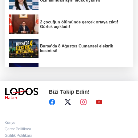
Uzmanından aşırı sıcak uyarısı!
2 çocuğun ölümünde gerçek ortaya çıktı!
Gürlek açıkladı!
Bursa’da 8 Ağustos Cumartesi elektrik
kesintisi!
Bursa'da Perseid meteor yağmuru heyecanı:
Işıklar sönecek!
Bizi Takip Edin!
‘’Eskişehir'de yaşıyor" iddialarına yanıt:
"Önceliğim annelik!"
Başkan Aydın Osmangazi’nin nabzını sahada
Künye
tuttu!
Çerez Politikası
Gizlilik Politikası