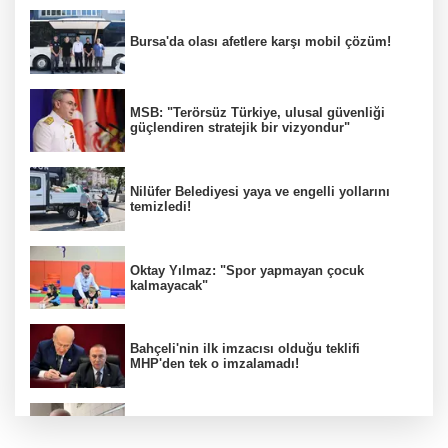
Bursa'da olası afetlere karşı mobil çözüm!
MSB: "Terörsüz Türkiye, ulusal güvenliği
güçlendiren stratejik bir vizyondur"
Nilüfer Belediyesi yaya ve engelli yollarını
temizledi!
Oktay Yılmaz: "Spor yapmayan çocuk
kalmayacak"
Bahçeli'nin ilk imzacısı olduğu teklifi
MHP'den tek o imzalamadı!
Özkök: "Cumhurbaşkanına hakaret aklımın
ucundan bile geçmez"