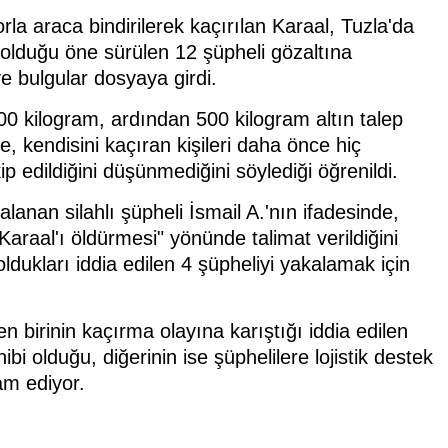
la araca bindirilerek kaçırılan Karaal, Tuzla'da
 olduğu öne sürülen 12 şüpheli gözaltına
e bulgular dosyaya girdi.
0 kilogram, ardından 500 kilogram altın talep
e, kendisini kaçıran kişileri daha önce hiç
p edildiğini düşünmediğini söylediği öğrenildi.
anan silahlı şüpheli İsmail A.'nın ifadesinde,
"Karaal'ı öldürmesi" yönünde talimat verildiğini
oldukları iddia edilen 4 şüpheliyi yakalamak için
 birinin kaçırma olayına karıştığı iddia edilen
hibi olduğu, diğerinin ise şüphelilere lojistik destek
vam ediyor.