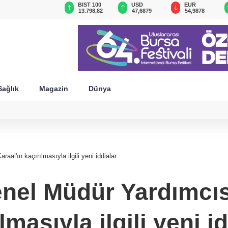
GAU/TRY
BIST 100
USD
EUR
6.541,86
13.798,82
47,6879
54,9878
Sağlık
Magazin
Dünya
l'ın kaçırılmasıyla ilgili yeni iddialar
nel Müdür Yardımcıs
lmasıyla ilgili yeni i