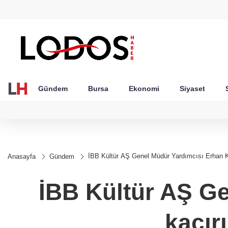
GEL
TND
BGN
VND
21
18,2363
16,2314
27,9743
0,0018
Gündem
Bursa
Ekonomi
Siyaset
İBB Kültür AŞ Genel Müdür Yardımcısı Erhan Karaa
Anasayfa
Gündem
İBB Kültür AŞ Ge
kaçırı