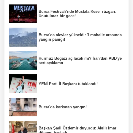
Bursa Festivali’nde Mustafa Keser rüzgarı:
Unutulmaz bir gece!
Bursa'da alevler yükseldi: 3 mahalle arasında
yangın paniği!
Hürmüz Boğazı açılacak mı? İran'dan ABD'ye
sert açıklama
YENİ Parti İl Başkanı tutuklandı!
Bursa'da korkutan yangın!
Başkan Şadi Özdemir duyurdu: Akıllı imar
dönemi başladı