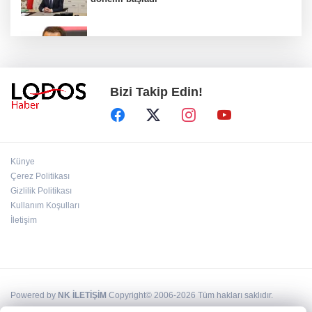
Acun Ilıcalı’dan transfer önerilerine olay
tepki: “Manyak mısınız siz?”
Bizi Takip Edin!
Bakan Gürlek duyurdu: İki çocuk cinayeti
aydınlatıldı!
Sigara implant kaybının en büyük
Künye
nedenlerinden biri
Çerez Politikası
Gizlilik Politikası
Kullanım Koşulları
Ekran bağımlılığına karşı ’bağımlılık
yapmayan telefon’ tavsiyesi
İletişim
Powered by
NK İLETİŞİM
Copyright© 2006-2026 Tüm hakları saklıdır.