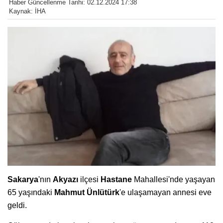
Haber Güncellenme Tarihi: 02.12.2024 17:38
Kaynak: İHA
Sakarya
'nın
Akyazı
ilçesi
Hastane
Mahallesi'nde yaşayan
65 yaşındaki
Mahmut Ünlütürk
'e ulaşamayan annesi eve
geldi.