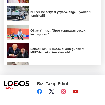
Nilüfer Belediyesi yaya ve engelli yollarını
temizledi!
Oktay Yılmaz: "Spor yapmayan çocuk
kalmayacak"
Bahçeli'nin ilk imzacısı olduğu teklifi
MHP'den tek o imzalamadı!
Özkök: "Cumhurbaşkanına hakaret aklımın
ucundan bile geçmez"
Bizi Takip Edin!
Zafer Partisi Genel Başkanı Özdağ:
"Babanızın kemiklerini sızlatmayacağınızdan
eminim."!
Müsavat Dervişoğlu Balıkesir'e "Bayrak