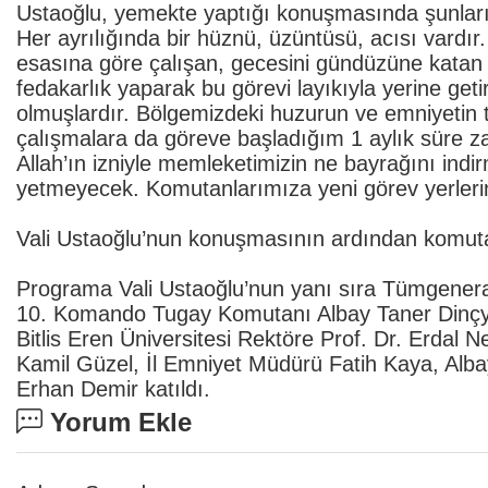
Ustaoğlu, yemekte yaptığı konuşmasında şunları s
Her ayrılığında bir hüznü, üzüntüsü, acısı vardı
esasına göre çalışan, gecesini gündüzüne katan v
fedakarlık yaparak bu görevi layıkıyla yerine get
olmuşlardır. Bölgemizdeki huzurun ve emniyetin te
çalışmalara da göreve başladığım 1 aylık süre z
Allah’ın izniyle memleketimizin ne bayrağını ind
yetmeyecek. Komutanlarımıza yeni görev yerlerin
Vali Ustaoğlu’nun konuşmasının ardından komutan
Programa Vali Ustaoğlu’nun yanı sıra Tümgener
10. Komando Tugay Komutanı Albay Taner Dinçy
Bitlis Eren Üniversitesi Rektöre Prof. Dr. Erdal 
Kamil Güzel, İl Emniyet Müdürü Fatih Kaya, Alb
Erhan Demir katıldı.
Yorum Ekle