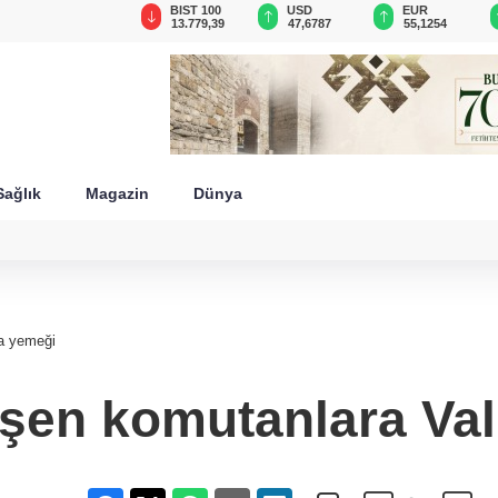
GAU/TRY
BIST 100
USD
EUR
6.660,55
13.779,39
47,6787
55,1254
Sağlık
Magazin
Dünya
da yemeği
işen komutanlara Va