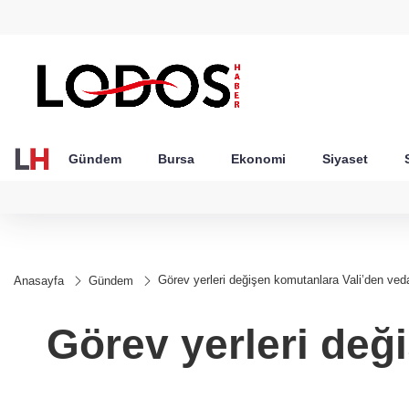
GEL
TND
BGN
VND
49
18,2677
16,3788
27,9743
0,0018
Gündem
Bursa
Ekonomi
Siyaset
Görev yerleri değişen komutanlara Vali’den ve
Anasayfa
Gündem
Görev yerleri değ