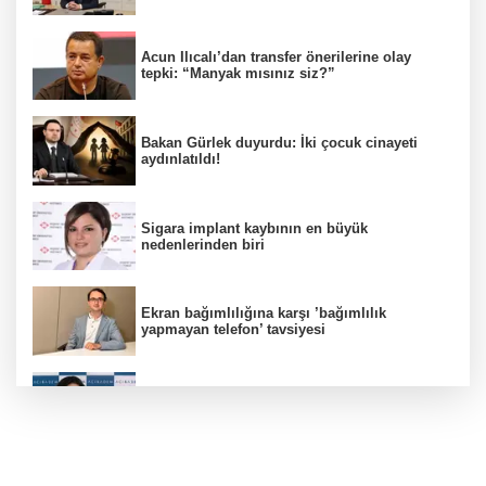
Acun Ilıcalı’dan transfer önerilerine olay
tepki: “Manyak mısınız siz?”
Bakan Gürlek duyurdu: İki çocuk cinayeti
aydınlatıldı!
Sigara implant kaybının en büyük
nedenlerinden biri
Ekran bağımlılığına karşı ’bağımlılık
yapmayan telefon’ tavsiyesi
Uzmanından aşırı sıcak uyarısı!
2 çocuğun ölümünde gerçek ortaya çıktı!