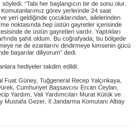
öyledi. “Tabi her başlangıcın bir de sonu olur.
r. Komutanlarımız görev yerlerinde 24 saat
e yeri geldiğinde çocuklarından, ailelerinden
irme noktasında hep üstün gayretler içerisinde
sisinde de üstün gayretleri vardır. Yaptıkları
arfında şahit oldum. Bu coğrafyada, bu bölgede
irmeye ne de ezanlarını dindirmeye kimsenin gücü
de başarılar diliyorum” dedi.
lara hediyeler takdim edildi.
al Fuat Güney, Tuğgeneral Recep Yalçınkaya,
ürek, Cumhuriyet Başsavcısı Ercan Ceylan,
Necip Yardım, Vali Yardımcıları Murat Kütük ve
ay Mustafa Gezer, İl Jandarma Komutanı Albay