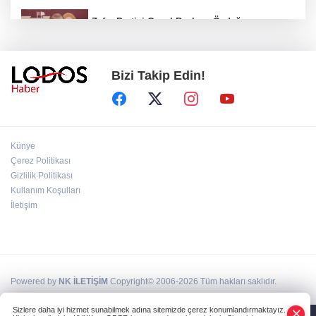
Zafer Partisi Genel Başkanı Özdağ:
"Babanızın kemiklerini sızlatmayacağınızdan
eminim."!
Bizi Takip Edin!
Müsavat Dervişoğlu Balıkesir'e "Bayrak
Kaldırıyorum" Mitingi çağrısında bulundu!
8 ülkeden İsrail'e ağır tepki ve ortak bildiri!
Künye
Çerez Politikası
Gizlilik Politikası
Bakan Gürlek, Behçet Oktay'ın ailesiyle
Kullanım Koşulları
görüştü: Dosyanın yeniden incelenmesi talep
İletişim
edildi!
Powered by
NK İLETİŞİM
Copyright© 2006-2026 Tüm hakları saklıdır.
Sizlere daha iyi hizmet sunabilmek adına sitemizde çerez konumlandırmaktayız.