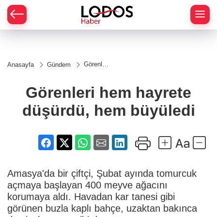
Görenleri
Anasayfa
Gündem
hem
hayrete
düşürdü,
Görenleri hem hayrete
hem
büyüledi
düşürdü, hem büyüledi
Amasya'da bir çiftçi, Şubat ayında tomurcuk
açmaya başlayan 400 meyve ağacını
korumaya aldı. Havadan kar tanesi gibi
görünen buzla kaplı bahçe, uzaktan bakınca