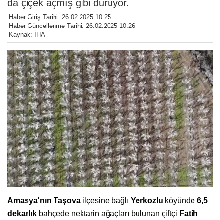
da çiçek açmış gibi duruyor.
Haber Giriş Tarihi: 26.02.2025 10:25
Haber Güncellenme Tarihi: 26.02.2025 10:26
Kaynak: İHA
Amasya'nın Taşova
ilçesine bağlı
Yerkozlu
köyünde
6,5
dekarlık
bahçede nektarin ağaçları bulunan çiftçi
Fatih