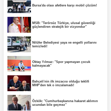
Bursa'da olası afetlere karşı mobil çözüm!
MSB: "Terörsüz Türkiye, ulusal güvenliği
güçlendiren stratejik bir vizyondur"
Nilüfer Belediyesi yaya ve engelli yollarını
temizledi!
Oktay Yılmaz: "Spor yapmayan çocuk
kalmayacak"
Bahçeli'nin ilk imzacısı olduğu teklifi
MHP'den tek o imzalamadı!
Özkök: "Cumhurbaşkanına hakaret aklımın
ucundan bile geçmez"