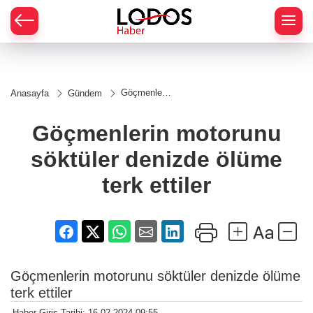
Göçmenlerin
Anasayfa
Gündem
motorunu
söktüler
denizde
Göçmenlerin motorunu
ölüme terk
ettiler
söktüler denizde ölüme
terk ettiler
Göçmenlerin motorunu söktüler denizde ölüme
terk ettiler
Haber Giriş Tarihi: 16.02.2024 09:55