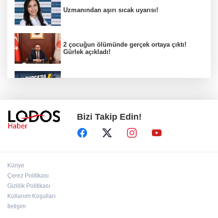
Uzmanından aşırı sıcak uyarısı!
2 çocuğun ölümünde gerçek ortaya çıktı!
Gürlek açıkladı!
Bursa’da 8 Ağustos Cumartesi elektrik
kesintisi!
Bizi Takip Edin!
Bursa'da Perseid meteor yağmuru heyecanı:
Işıklar sönecek!
‘’Eskişehir'de yaşıyor" iddialarına yanıt:
Künye
"Önceliğim annelik!"
Çerez Politikası
Gizlilik Politikası
Kullanım Koşulları
Başkan Aydın Osmangazi’nin nabzını sahada
tuttu!
İletişim