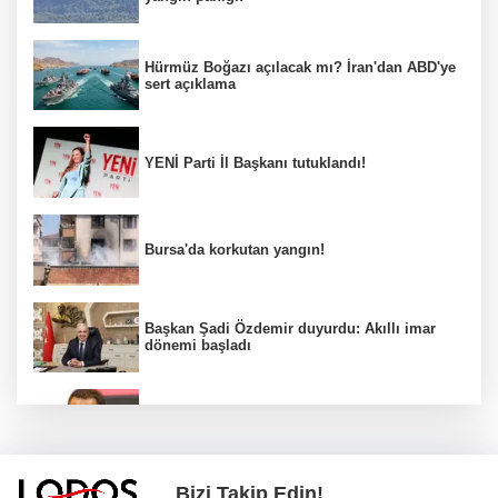
Hürmüz Boğazı açılacak mı? İran'dan ABD'ye
sert açıklama
YENİ Parti İl Başkanı tutuklandı!
Bursa'da korkutan yangın!
Başkan Şadi Özdemir duyurdu: Akıllı imar
dönemi başladı
Acun Ilıcalı’dan transfer önerilerine olay
tepki: “Manyak mısınız siz?”
Bizi Takip Edin!