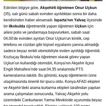
Edinilen bilgiye göre,
Akşehirli öğretmen Onur Uçkun
(35), salı günü sabah evinden ayrıldıktan sonra bir daha
kendisinden haber alınamadı.
Isparta'nın Yalvaç
ilçesinde
bir
ilkokulda
öğretmenlik yapan öğretmen
Uçkun
için
ailesi polis ve jandarmaya başvururken, sabah saat
04.00'de evinden ayrılan Onur Uçkun'un kimlik, cep
telefonu ve cüzdan gibi kişisel eşyalarını yanına almadığı
sadece beyaz renkli otomobiliyle evden ayrıldığı öğrenildi.
Kozluçay İlkokulu'nda öğretmen olarak görev yapan
Uçkun'un kullandığı otomobil, Konya'nın Akşehir ilçesi
Engili Mahallesi'nde saat 04.35 sıralarında PTS
kameralarına takıldı. Bu görüntü, kayıp öğretmenin izine
ulaşılmasında önemli bir ipucu oldu. Konya AFAD ekipleri
ve Akşehir'deki arama kurtarma ekipleri tarafından yapılan
arama çalışmaları sonucunda, Yalvaç-Akşehir yolu
üzerindeki Cankurtaran Yarma Mevkiinde uçurumda beyaz