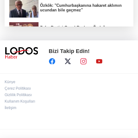
Özkök: "Cumhurbaşkanına hakaret aklımın
ucundan bile geçmez"
Zafer Partisi Genel Başkanı Özdağ:
"Babanızın kemiklerini sızlatmayacağınızdan
eminim."!
Bizi Takip Edin!
Müsavat Dervişoğlu Balıkesir'e "Bayrak
Kaldırıyorum" Mitingi çağrısında bulundu!
8 ülkeden İsrail'e ağır tepki ve ortak bildiri!
Künye
Çerez Politikası
Gizlilik Politikası
Bakan Gürlek, Behçet Oktay'ın ailesiyle
Kullanım Koşulları
görüştü: Dosyanın yeniden incelenmesi talep
İletişim
edildi!