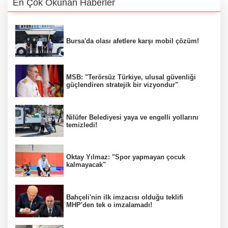
En Çok Okunan Haberler
Bursa'da olası afetlere karşı mobil çözüm!
MSB: "Terörsüz Türkiye, ulusal güvenliği
güçlendiren stratejik bir vizyondur"
Nilüfer Belediyesi yaya ve engelli yollarını
temizledi!
Oktay Yılmaz: "Spor yapmayan çocuk
kalmayacak"
Bahçeli'nin ilk imzacısı olduğu teklifi
MHP'den tek o imzalamadı!