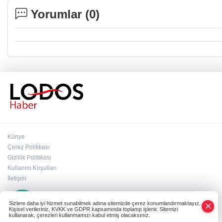
Yorumlar (
0
)
Künye
Çerez Politikası
Gizlilik Politikası
Kullanım Koşulları
İletişim
×
Whatsapp
Sizlere daha iyi hizmet sunabilmek adına sitemizde çerez konumlandırmaktayız.
Kişisel verileriniz, KVKK ve GDPR kapsamında toplanıp işlenir. Sitemizi
kullanarak, çerezleri kullanmamızı kabul etmiş olacaksınız.
Powered by
NK İLETİŞİM
Copyright© 2006-2026 Tüm hakları saklıdır.