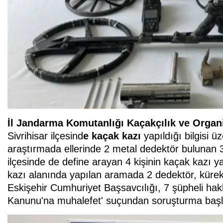
İl Jandarma Komutanlığı Kaçakçılık ve Orga
Sivrihisar ilçesind
e kaçak kazı
yapıldığı bilgisi ü
araştırmada ellerinde 2 metal dedektör bulunan 3
ilçesinde de define arayan 4 kişinin kaçak kazı yap
kazı alanında yapılan aramada 2 dedektör, kürek, b
Eskişehir Cumhuriyet Başsavcılığı, 7 şüpheli hak
Kanunu'na muhalefet' suçundan soruşturma başla