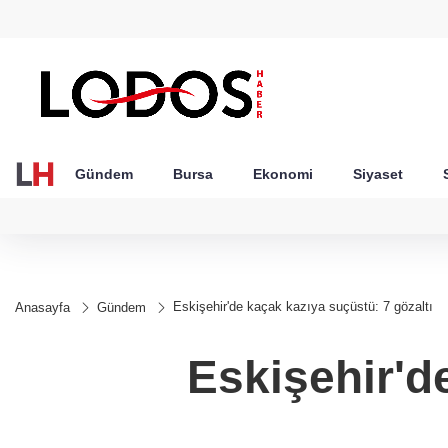
GEL
TND
BGN
VND
21
18,2001
16,2323
28,0626
0,0018
Gündem
Bursa
Ekonomi
Siyaset
Eskişehir'de kaçak kazıya suçüstü: 7 gözaltı
Anasayfa
Gündem
Eskişehir'd