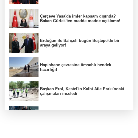
Çerçeve Yasa'da imler kapsam dışında?
Bakan Gürlek'ten madde madde açıklama!
Erdoğan ile Bahçeli bugün Beştepe'de bir
araya geliyor!
Hapishane çevresine timsahlı hendek
hazırlığı!
Başkan Erol, Kestel'in Kalbi Aile Parkı'ndaki
çalışmaları inceledi
Trump ölümden döndü! Suikast iddiaları gün
yüzünde!
Bursa'da 10 ilçede planlı elektrik kesintisi!