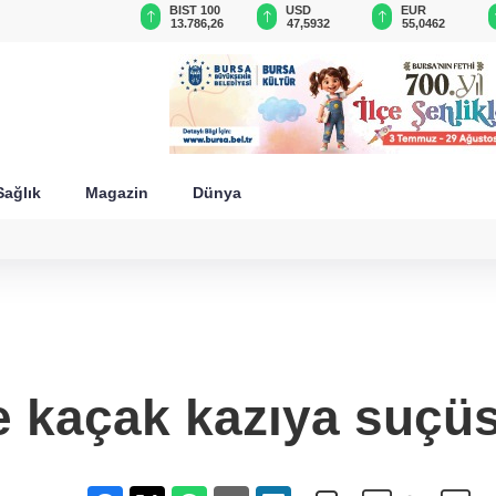
GAU/TRY
BIST 100
USD
EUR
6.525,77
13.786,26
47,5932
55,0462
Sağlık
Magazin
Dünya
e kaçak kazıya suçüst