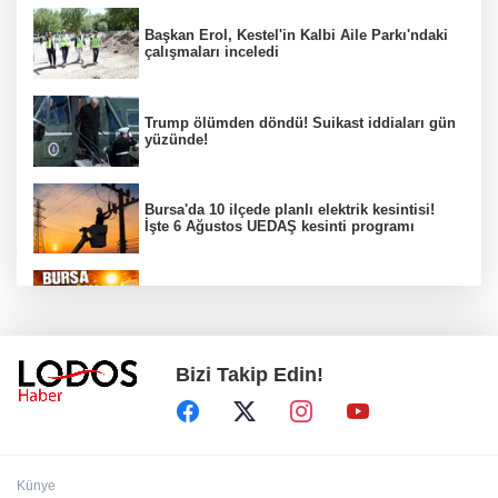
Başkan Erol, Kestel'in Kalbi Aile Parkı'ndaki
çalışmaları inceledi
Trump ölümden döndü! Suikast iddiaları gün
yüzünde!
Bursa'da 10 ilçede planlı elektrik kesintisi!
İşte 6 Ağustos UEDAŞ kesinti programı
Bursa'da güneş çarpması riski!
Bizi Takip Edin!
Bursa YENİ Parti İl Başkanı Nihat Yeşiltaş'ın
A Takımı belli oldu!
Erdoğan: Terör tehdidinden kalıcı olarak
Künye
kurtulacağız