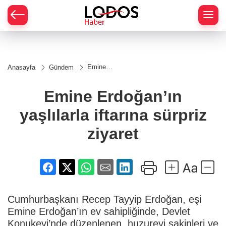
Emine
Anasayfa
Gündem
Erdoğan’ın
yaşlılarla
iftarına
Emine Erdoğan’ın
sürpriz
ziyaret
yaşlılarla iftarına sürpriz
ziyaret
Cumhurbaşkanı Recep Tayyip Erdoğan, eşi
Emine Erdoğan’ın ev sahipliğinde, Devlet
Konukevi’nde düzenlenen, huzurevi sakinleri ve