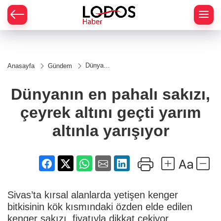
Dünyanın
Anasayfa
Gündem
en pahalı
sakızı,
çeyrek
Dünyanın en pahalı sakızı,
altını
geçti
çeyrek altını geçti yarım
yarım
altınla
yarışıyor
altınla yarışıyor
Sivas’ta kırsal alanlarda yetişen kenger
bitkisinin kök kısmındaki özden elde edilen
kenger sakızı, fiyatıyla dikkat çekiyor.