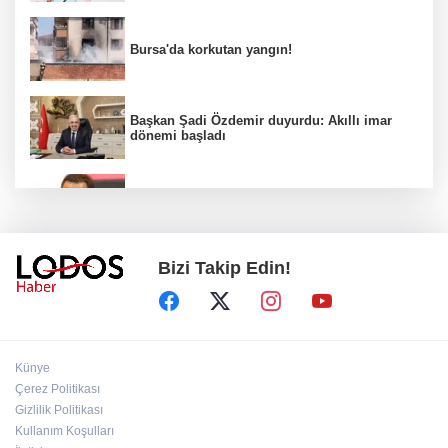
Bursa'da korkutan yangın!
Başkan Şadi Özdemir duyurdu: Akıllı imar
dönemi başladı
Acun Ilıcalı’dan transfer önerilerine olay
tepki: “Manyak mısınız siz?”
Bizi Takip Edin!
Bakan Gürlek duyurdu: İki çocuk cinayeti
aydınlatıldı!
Sigara implant kaybının en büyük
Künye
nedenlerinden biri
Çerez Politikası
Gizlilik Politikası
Kullanım Koşulları
Ekran bağımlılığına karşı ’bağımlılık