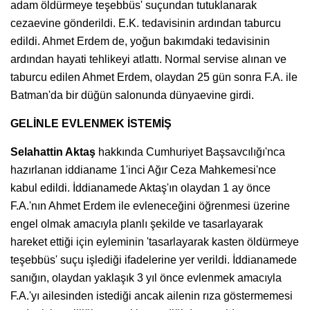
adam öldürmeye teşebbüs' suçundan tutuklanarak
cezaevine gönderildi. E.K. tedavisinin ardından taburcu
edildi. Ahmet Erdem de, yoğun bakımdaki tedavisinin
ardından hayati tehlikeyi atlattı. Normal servise alınan ve
taburcu edilen Ahmet Erdem, olaydan 25 gün sonra F.A. ile
Batman'da bir düğün salonunda dünyaevine girdi.
GELİNLE EVLENMEK İSTEMİŞ
Selahattin Aktaş
hakkında Cumhuriyet Başsavcılığı'nca
hazırlanan iddianame 1'inci Ağır Ceza Mahkemesi'nce
kabul edildi. İddianamede Aktaş'ın olaydan 1 ay önce
F.A.'nın Ahmet Erdem ile evleneceğini öğrenmesi üzerine
engel olmak amacıyla planlı şekilde ve tasarlayarak
hareket ettiği için eyleminin 'tasarlayarak kasten öldürmeye
teşebbüs' suçu işlediği ifadelerine yer verildi. İddianamede
sanığın, olaydan yaklaşık 3 yıl önce evlenmek amacıyla
F.A.'yı ailesinden istediği ancak ailenin rıza göstermemesi