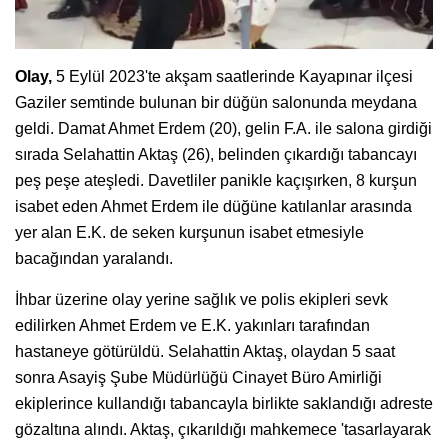
Olay,
5 Eylül 2023'te akşam saatlerinde Kayapınar ilçesi
Gaziler semtinde bulunan bir düğün salonunda meydana
geldi. Damat Ahmet Erdem (20), gelin F.A. ile salona girdiği
sırada Selahattin Aktaş (26), belinden çıkardığı tabancayı
peş peşe ateşledi. Davetliler panikle kaçışırken, 8 kurşun
isabet eden Ahmet Erdem ile düğüne katılanlar arasında
yer alan E.K. de seken kurşunun isabet etmesiyle
bacağından yaralandı.
İhbar üzerine olay yerine sağlık ve polis ekipleri sevk
edilirken Ahmet Erdem ve E.K. yakınları tarafından
hastaneye götürüldü. Selahattin Aktaş, olaydan 5 saat
sonra Asayiş Şube Müdürlüğü Cinayet Büro Amirliği
ekiplerince kullandığı tabancayla birlikte saklandığı adreste
gözaltına alındı. Aktaş, çıkarıldığı mahkemece 'tasarlayarak