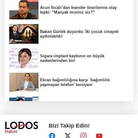
Acun Ilıcalı’dan transfer önerilerine olay
tepki: “Manyak mısınız siz?”
Bakan Gürlek duyurdu: İki çocuk cinayeti
aydınlatıldı!
Sigara implant kaybının en büyük
nedenlerinden biri
Ekran bağımlılığına karşı ’bağımlılık
yapmayan telefon’ tavsiyesi
Uzmanından aşırı sıcak uyarısı!
Bizi Takip Edin!
2 çocuğun ölümünde gerçek ortaya çıktı!
Gürlek açıkladı!