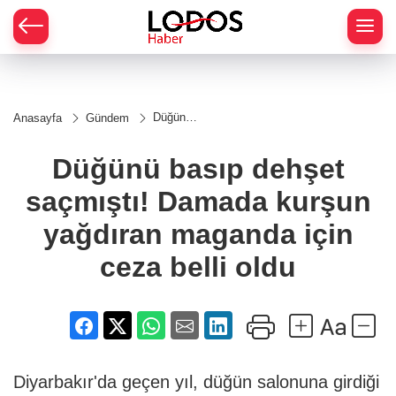
Düğünü
Anasayfa
Gündem
basıp
dehşet
saçmıştı!
Düğünü basıp dehşet
Damada
kurşun
saçmıştı! Damada kurşun
yağdıran
maganda
için ceza
yağdıran maganda için
belli oldu
ceza belli oldu
Diyarbakır'da geçen yıl, düğün salonuna girdiği