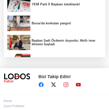
YENİ Parti İl Başkanı tutuklandı!
Bursa'da korkutan yangın!
Başkan Şadi Özdemir duyurdu: Akıllı imar
dönemi başladı
Acun Ilıcalı’dan transfer önerilerine olay
tepki: “Manyak mısınız siz?”
Bizi Takip Edin!
Bakan Gürlek duyurdu: İki çocuk cinayeti
aydınlatıldı!
Sigara implant kaybının en büyük
Künye
nedenlerinden biri
Çerez Politikası