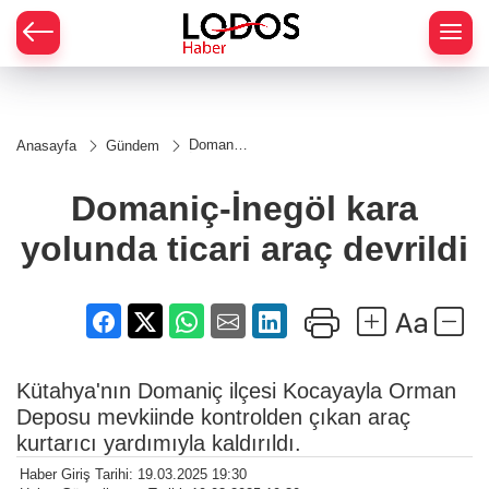
Domaniç-
Anasayfa
Gündem
İnegöl
kara
yolunda
Domaniç-İnegöl kara
ticari
araç
yolunda ticari araç devrildi
devrildi
Kütahya'nın Domaniç ilçesi Kocayayla Orman
Deposu mevkiinde kontrolden çıkan araç
kurtarıcı yardımıyla kaldırıldı.
Haber Giriş Tarihi: 19.03.2025 19:30