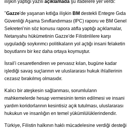
ilişkin yaptığı yazılı
açıklamada
şu ifadelere yer verdi:
"
Gazze
'de yaşanan kıtlığa ilişkin
BM
destekli Entegre Gıda
Güvenliği Aşama Sınıflandırması (IPC) raporu ve BM Genel
Sekreteri'nin söz konusu rapora atıfla yaptığı açıklamalar,
Netanyahu hükümetinin Gazze'de Filistinlilere karşı
uyguladığı soykırımcı politikaların yol açtığı insani felaketin
boyutlarını bir kez daha ortaya koymuştur.
İsrail'i cesaretlendiren ve pervasız kılan, bugüne kadar
işlediği savaş suçlarının ve uluslararası hukuk ihlallerinin
cezasız bırakılmış olmasıdır.
Kalıcı bir ateşkesin sağlanması, sorumluların
mahkemelerde hesap vermesinin temin edilmesi ve insani
yardım koridorlarının kesintisiz açık tutulması, uluslararası
hukukun ve insanlığın en temel yükümlülüklerindendir.
Türkiye, Filistin halkının haklı mücadelesine verdiği desteği