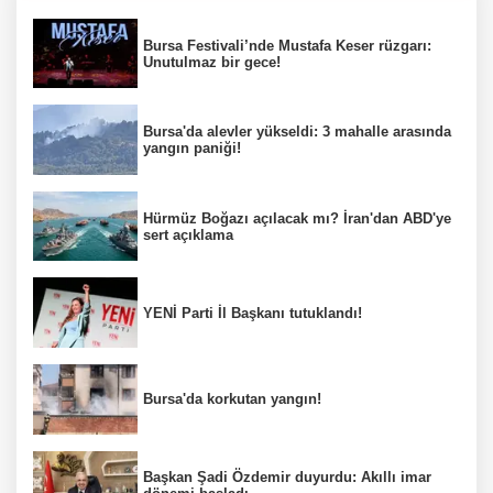
Bursa Festivali’nde Mustafa Keser rüzgarı:
Unutulmaz bir gece!
Bursa'da alevler yükseldi: 3 mahalle arasında
yangın paniği!
Hürmüz Boğazı açılacak mı? İran'dan ABD'ye
sert açıklama
YENİ Parti İl Başkanı tutuklandı!
Bursa'da korkutan yangın!
Başkan Şadi Özdemir duyurdu: Akıllı imar