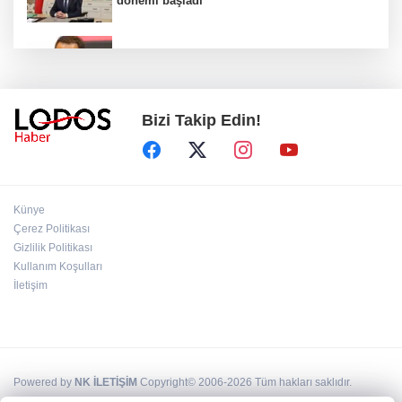
dönemi başladı
Acun Ilıcalı’dan transfer önerilerine olay
tepki: “Manyak mısınız siz?”
Bizi Takip Edin!
Bakan Gürlek duyurdu: İki çocuk cinayeti
aydınlatıldı!
Sigara implant kaybının en büyük
Künye
nedenlerinden biri
Çerez Politikası
Gizlilik Politikası
Kullanım Koşulları
Ekran bağımlılığına karşı ’bağımlılık
yapmayan telefon’ tavsiyesi
İletişim
Powered by
NK İLETİŞİM
Copyright© 2006-2026 Tüm hakları saklıdır.