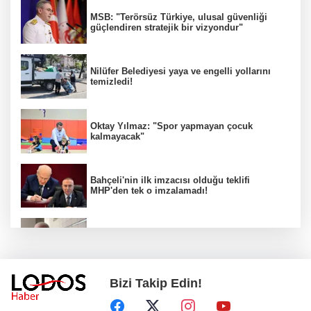
MSB: "Terörsüz Türkiye, ulusal güvenliği
güçlendiren stratejik bir vizyondur"
Nilüfer Belediyesi yaya ve engelli yollarını
temizledi!
Oktay Yılmaz: "Spor yapmayan çocuk
kalmayacak"
Bahçeli'nin ilk imzacısı olduğu teklifi
MHP'den tek o imzalamadı!
Özkök: "Cumhurbaşkanına hakaret aklımın
ucundan bile geçmez"
Bizi Takip Edin!
Zafer Partisi Genel Başkanı Özdağ:
"Babanızın kemiklerini sızlatmayacağınızdan
eminim."!