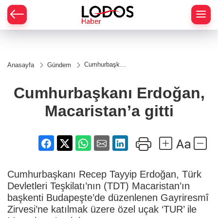
Cumhurbaşkanı
Anasayfa
Gündem
Erdoğan,
Macaristan’a
gitti
Cumhurbaşkanı Erdoğan,
Macaristan’a gitti
Cumhurbaşkanı Recep Tayyip Erdoğan, Türk
Devletleri Teşkilatı’nın (TDT) Macaristan’ın
başkenti Budapeşte’de düzenlenen Gayriresmî
Zirvesi’ne katılmak üzere özel uçak ‘TUR’ ile