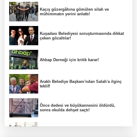
Kaçış güzergâhına gömülen silah ve
mühimmatın yerini anlattı!
Kuşadası Belediyesi soruşturmasında dikkat
çeken gözaltılar!
Ahbap Derneği için kritik karar!
Araklı Belediye Başkanı'ndan Salah'a ilginç
teklif!
Önce dedesi ve büyükannesini öldürdü,
sonra okulda dehşet saçtı!
MHP'deki "imza" tartışması büyüyor!
Yönter'den peş peşe dikkat çeken mesajlar!